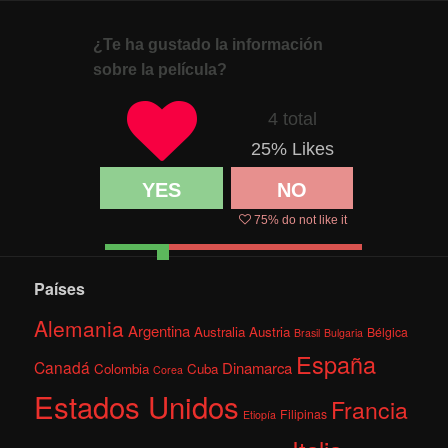
¿Te ha gustado la información
sobre la película?
4 total
25
% Likes
YES
NO
75
% do not like it
Países
Alemania
Argentina
Australia
Austria
Bélgica
Brasil
Bulgaria
España
Canadá
Dinamarca
Colombia
Cuba
Corea
Estados Unidos
Francia
Filipinas
Etiopía