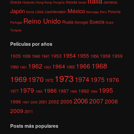
Italia
Grecia
Irlanda
Jamaica
Holanda
Hong Kong
Hungría
Israel
México
Japón
Libia
Liechtenstein
Polonia
Kenia
Noruega
Perú
Reino Unido
Suecia
Rusia
Senegal
Portugal
Suiza
Turquía
Películas por años
1954
1955
1935
1953
1958
1959
1939
1940
1941
1956
1968
1962
1966
1964
1960
1965
1961
1963
1973
1969
1970
1974
1975
1976
1972
1979
1995
1986
1987
1992
1977
1985
1990
1994
2006
2007
2008
2005
1996
2002
2001
1997
2000
2009
2011
Posts más populares