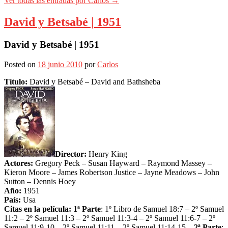
Ver todas las entradas por Carlos
→
David y Betsabé | 1951
David y Betsabé | 1951
Posted on
18 junio 2010
por
Carlos
Título:
David y Betsabé – David and Bathsheba
Director:
Henry King
Actores:
Gregory Peck – Susan Hayward – Raymond Massey –
Kieron Moore – James Robertson Justice – Jayne Meadows – John
Sutton – Dennis Hoey
Año:
1951
País:
Usa
Citas en la película:
1ª Parte
: 1º Libro de Samuel 18:7 – 2º Samuel
11:2 – 2º Samuel 11:3 – 2º Samuel 11:3-4 – 2º Samuel 11:6-7 – 2º
Samuel 11:9-10 – 2º Samuel 11:11 – 2º Samuel 11:14-15 –
2ª Parte
: