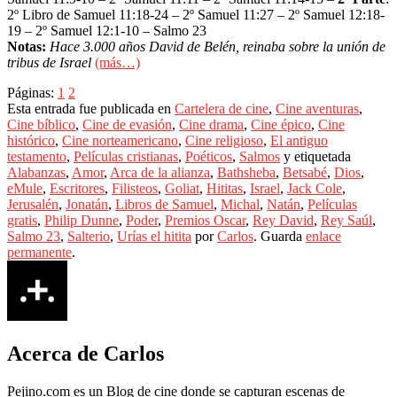
2º Libro de Samuel 11:18-24 – 2º Samuel 11:27 – 2º Samuel 12:18-
19 – 2º Samuel 12:1-10 – Salmo 23
Notas:
Hace 3.000 años David de Belén, reinaba sobre la unión de
tribus
de Israel
(más…)
Páginas:
1
2
Esta entrada fue publicada en
Cartelera de cine
,
Cine aventuras
,
Cine bíblico
,
Cine de evasión
,
Cine drama
,
Cine épico
,
Cine
histórico
,
Cine norteamericano
,
Cine religioso
,
El antiguo
testamento
,
Películas cristianas
,
Poéticos
,
Salmos
y etiquetada
Alabanzas
,
Amor
,
Arca de la alianza
,
Bathsheba
,
Betsabé
,
Dios
,
eMule
,
Escritores
,
Filisteos
,
Goliat
,
Hititas
,
Israel
,
Jack Cole
,
Jerusalén
,
Jonatán
,
Libros de Samuel
,
Michal
,
Natán
,
Películas
gratis
,
Philip Dunne
,
Poder
,
Premios Oscar
,
Rey David
,
Rey Saúl
,
Salmo 23
,
Salterio
,
Urías el hitita
por
Carlos
. Guarda
enlace
permanente
.
Acerca de Carlos
Pejino.com es un Blog de cine donde se capturan escenas de