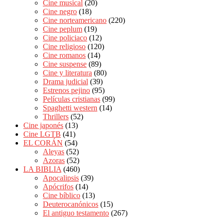
Cine musical
(20)
Cine negro
(18)
Cine norteamericano
(220)
Cine peplum
(19)
Cine policiaco
(12)
Cine religioso
(120)
Cine romanos
(14)
Cine suspense
(89)
Cine y literatura
(80)
Drama judicial
(39)
Estrenos pejino
(95)
Películas cristianas
(99)
Spaghetti western
(14)
Thrillers
(52)
Cine japonés
(13)
Cine LGTB
(41)
EL CORÁN
(54)
Aleyas
(52)
Azoras
(52)
LA BIBLIA
(460)
Apocalipsis
(39)
Apócrifos
(14)
Cine bíblico
(13)
Deuterocanónicos
(15)
El antiguo testamento
(267)