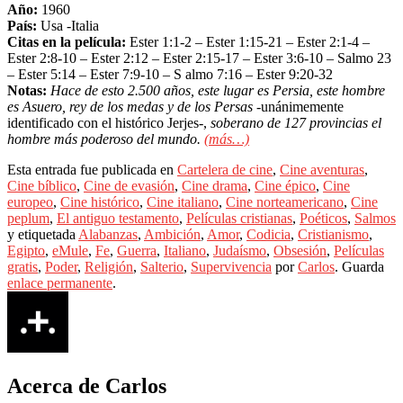
Año:
1960
País:
Usa -Italia
Citas en la película:
Ester 1:1-2 – Ester 1:15-21 – Ester 2:1-4 –
Ester 2:8-10 – Ester 2:12 – Ester 2:15-17 – Ester 3:6-10 – Salmo 23
– Ester 5:14 – Ester 7:9-10 – S
almo 7:16 – Ester 9:20-32
Notas:
Hace de esto 2.500 años, este lugar es Persia, este hombre
es Asuero, rey de los medas y de los Persas
-unánimemente
identificado con el histórico Jerjes-,
soberano de 127 provincias el
hombre más poderoso del mundo.
(más…)
Esta entrada fue publicada en
Cartelera de cine
,
Cine aventuras
,
Cine bíblico
,
Cine de evasión
,
Cine drama
,
Cine épico
,
Cine
europeo
,
Cine histórico
,
Cine italiano
,
Cine norteamericano
,
Cine
peplum
,
El antiguo testamento
,
Películas cristianas
,
Poéticos
,
Salmos
y etiquetada
Alabanzas
,
Ambición
,
Amor
,
Codicia
,
Cristianismo
,
Egipto
,
eMule
,
Fe
,
Guerra
,
Italiano
,
Judaísmo
,
Obsesión
,
Películas
gratis
,
Poder
,
Religión
,
Salterio
,
Supervivencia
por
Carlos
. Guarda
enlace permanente
.
Acerca de Carlos