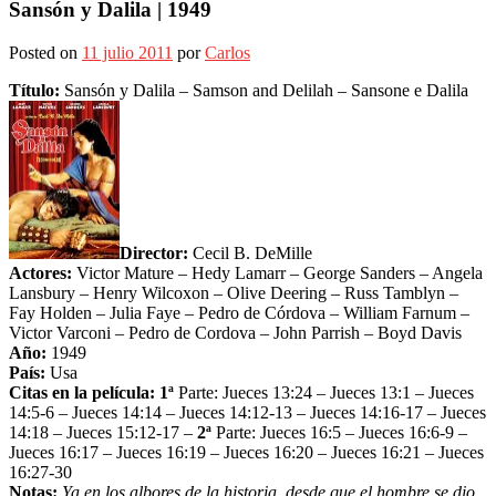
Sansón y Dalila | 1949
Posted on
11 julio 2011
por
Carlos
Título:
Sansón y Dalila – Samson and Delilah – Sansone e Dalila
Director:
Cecil B. DeMille
Actores:
Victor Mature – Hedy Lamarr – George Sanders – Angela
Lansbury – Henry Wilcoxon – Olive Deering – Russ Tamblyn –
Fay Holden – Julia Faye – Pedro de Córdova – William Farnum –
Victor Varconi – Pedro de Cordova – John Parrish – Boyd Davis
Año:
1949
País:
Usa
Citas en la película:
1ª
Parte: Jueces 13:24 – Jueces 13:1 – Jueces
14:5-6 – Jueces 14:14 – Jueces 14:12-13 – Jueces 14:16-17 – Jueces
14:18 – Jueces 15:12-17 –
2ª
Parte: Jueces 16:5 – Jueces 16:6-9 –
Jueces 16:17 – Jueces 16:19 – Jueces 16:20 – Jueces 16:21 – Jueces
16:27-30
Notas:
Ya en los albores de la historia, desde que el hombre se dio