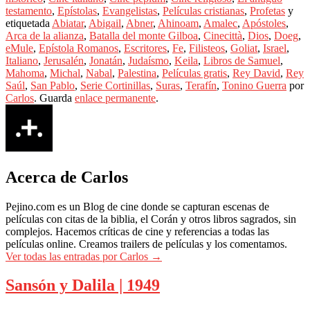
testamento
,
Epístolas
,
Evangelistas
,
Películas cristianas
,
Profetas
y
etiquetada
Abiatar
,
Abigail
,
Abner
,
Ahinoam
,
Amalec
,
Apóstoles
,
Arca de la alianza
,
Batalla del monte Gilboa
,
Cinecittà
,
Dios
,
Doeg
,
eMule
,
Epístola Romanos
,
Escritores
,
Fe
,
Filisteos
,
Goliat
,
Israel
,
Italiano
,
Jerusalén
,
Jonatán
,
Judaísmo
,
Keila
,
Libros de Samuel
,
Mahoma
,
Michal
,
Nabal
,
Palestina
,
Películas gratis
,
Rey David
,
Rey
Saúl
,
San Pablo
,
Serie Cortinillas
,
Suras
,
Terafín
,
Tonino Guerra
por
Carlos
. Guarda
enlace permanente
.
Acerca de Carlos
Pejino.com es un Blog de cine donde se capturan escenas de
películas con citas de la biblia, el Corán y otros libros sagrados, sin
complejos. Hacemos críticas de cine y referencias a todas las
películas online. Creamos trailers de películas y los comentamos.
Ver todas las entradas por Carlos
→
Sansón y Dalila | 1949