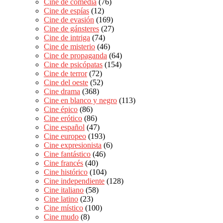
Cine de comedia
(76)
Cine de espías
(12)
Cine de evasión
(169)
Cine de gánsteres
(27)
Cine de intriga
(74)
Cine de misterio
(46)
Cine de propaganda
(64)
Cine de psicópatas
(154)
Cine de terror
(72)
Cine del oeste
(52)
Cine drama
(368)
Cine en blanco y negro
(113)
Cine épico
(86)
Cine erótico
(86)
Cine español
(47)
Cine europeo
(193)
Cine expresionista
(6)
Cine fantástico
(46)
Cine francés
(40)
Cine histórico
(104)
Cine independiente
(128)
Cine italiano
(58)
Cine latino
(23)
Cine místico
(100)
Cine mudo
(8)