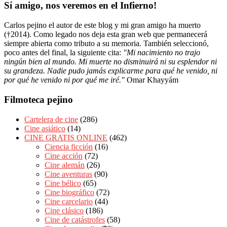
Sí amigo, nos veremos en el Infierno!
Carlos pejino el autor de este blog y mi gran amigo ha muerto
(†2014). Como legado nos deja esta gran web que permanecerá
siempre abierta como tributo a su memoria. También seleccionó,
poco antes del final, la siguiente cita:
"Mi nacimiento no trajo
ningún bien al mundo. Mi muerte no disminuirá ni su esplendor ni
su grandeza. Nadie pudo jamás explicarme para qué he venido, ni
por qué he venido ni por qué me iré."
Omar Khayyám
Filmoteca pejino
Cartelera de cine
(286)
Cine asiático
(14)
CINE GRATIS ONLINE
(462)
Ciencia ficción
(16)
Cine acción
(72)
Cine alemán
(26)
Cine aventuras
(90)
Cine bélico
(65)
Cine biográfico
(72)
Cine carcelario
(44)
Cine clásico
(186)
Cine de catástrofes
(58)