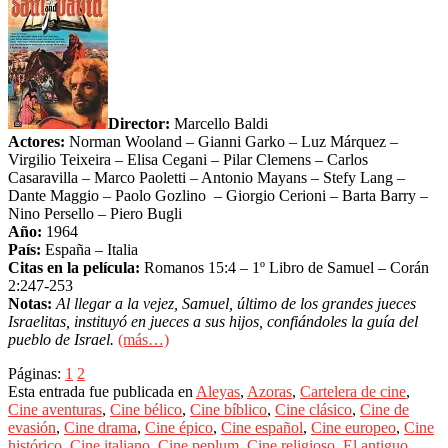
Director:
Marcello Baldi
Actores:
Norman Wooland – Gianni Garko – Luz Márquez –
Virgilio Teixeira – Elisa Cegani – Pilar Clemens – Carlos
Casaravilla – Marco Paoletti – Antonio Mayans – Stefy Lang –
Dante Maggio – Paolo Gozlino – Giorgio Cerioni – Barta Barry –
Nino Persello – Piero Bugli
Año:
1964
País:
España – Italia
Citas en la película:
Romanos 15:4 – 1º Libro de Samuel – Corán
2:247-253
Notas:
Al llegar a la vejez, Samuel, último de los grandes jueces
Israelitas, instituyó en jueces a sus hijos, confiándoles la guía del
pueblo de Israel.
(más…)
Páginas:
1
2
Esta entrada fue publicada en
Aleyas
,
Azoras
,
Cartelera de cine
,
Cine aventuras
,
Cine bélico
,
Cine bíblico
,
Cine clásico
,
Cine de
evasión
,
Cine drama
,
Cine épico
,
Cine español
,
Cine europeo
,
Cine
histórico
,
Cine italiano
,
Cine peplum
,
Cine religioso
,
El antiguo