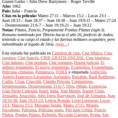
Gianni Garko – John Drew Barrymore – Roger Treville
Año:
1962
País:
Italia – Francia
Citas en la película:
Mateo 27:11 – Marcos 15:2 – Lucas 23:1 –
Juan 18:33 – Juan 18:37 – Juan 18:38 – Juan 19:9-11 – Mateo 27:24
– Deuteronomio 21:6-7 – Juan 19:19-21 – Juan 19:22
Notas:
Pilatos, Poncio, Propiamente Pontius Pilatus (siglo I).
Romano nombrado por Tiberio hacia el año 26, prefecto de Judea,
teniendo a su cargo el estado y las fuerzas militares ocupantes, pero
subordinado al legado de Siria.
(más…)
Esta entrada fue publicada en
Cartelera de cine
,
Cine bíblico
,
Cine
europeo
,
Cine francés
,
CINE GRATIS ONLINE
,
Cine histórico
,
Cine italiano
,
Cine peplum
,
Cine romanos
,
Drama judicial
,
El
antiguo testamento
,
El nuevo testamento
,
Evangelios
,
Evangelistas
,
Películas cristianas
,
Pentateuco
,
TORÁ
y etiquetada
Ambición
,
Angelo Francesco Lavagnino
,
Apóstoles
,
Barrabás
,
Basil Rathbone
,
Caifás
,
César
,
Cinecittà
,
Claudia Prócula
,
Cristianismo
,
Deuteronomio
,
Deuteronomio 21:6-7
,
Dios
,
eMule
,
Existencia
,
Gian Paolo Callegari
,
Israel
,
Italia
,
Jean Marais
,
Jeanne Crain
,
Jerusalén
,
Jesucristo
,
John Drew Barrymore
,
José de Arimatea
,
Juan
18:33-38
,
Juan 19:21-22
,
Leticia Román
,
Livio Lorenzon
,
Lucas
23:1
,
Marcos 15:2
,
Massimo Serato
,
Mateo 27:11
,
Moisés
,
Nicodemo
,
Palestina
,
Películas gratis
,
Pier luigi Urbini
,
Poncio
Pilatos
,
Pontius Pilatus
,
Religión
,
Riccardo Garrone
,
Roma
,
San