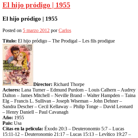
El hijo pródigo | 1955
El hijo pródigo | 1955
Posted on
5 marzo 2012
por
Carlos
Título:
El hijo pródigo – The Prodigal – Les fils prodigue
Director:
Richard Thorpe
Actores:
Lana Turner – Edmund Purdom – Louis Calhern – Audrey
Dalton – James Mitchell – Neville Brand – Walter Hampden – Taina
Elg – Francis L. Sullivan – Joseph Wiseman – John Dehner –
Sandra Descher – Cecil Kellaway – Philip Tonge – David Leonard
– Henry Daniell – Paul Cavanagh
Año:
1955
País:
Usa
Citas en la película:
Éxodo 20:3 – Deuteronomio 5:7 – Lucas
15:11-12 – Deuteronomio 21:17 – Lucas 15:13 – Levítico 19:27 –