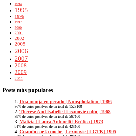
1994
1995
1996
1997
2000
2001
2002
2005
2006
2007
2008
2009
2011
Posts más populares
Una monja en pecado | Nunsploitation | 1986
86
% de votos positivos de un total de
1528
100
Therese And Isabelle | Lezmovie culto | 1968
89
% de votos positivos de un total de
567
100
Malizia | Laura Antonelli | Erótica | 1973
91
% de votos positivos de un total de
423
100
Cuando cae la noche | Lezmovie | LGTB | 1995