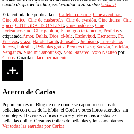
cuenta de que tenía alma, esclavizaban a su pueblo
(más…)
Esta entrada fue publicada en
Cartelera de cine
,
Cine aventuras
,
Cine bíblico
,
Cine de catástrofes
,
Cine de evasión
,
Cine drama
,
Cine
épico
,
CINE GRATIS ONLINE
,
Cine histórico
,
Cine
norteamericano
,
Cine peplum
,
El antiguo testamento
,
Profetas
y
etiquetada
Amor
,
Dalila
,
Dios
,
eMule
,
Esclavitud
,
Escritores
,
Fe
,
Filisteos
,
Gaza
,
Harold Lamb
,
Jerusalén
,
Judaísmo
,
Libro de los
Jueces
,
Palestina
,
Películas gratis
,
Premios Oscar
,
Sansón
,
Traición
,
Venganza
,
Vladimir Jabotinsky
,
Voto Nazareo
,
Voto Nazireo
por
Carlos
. Guarda
enlace permanente
.
Acerca de Carlos
Pejino.com es un Blog de cine donde se capturan escenas de
películas con citas de la biblia, el Corán y otros libros sagrados, sin
complejos. Hacemos críticas de cine y referencias a todas las
películas online. Creamos trailers de películas y los comentamos.
Ver todas las entradas por Carlos
→