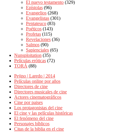
El nuevo testamento
(329)
Epístolas
(96)
Evangelios
(268)
Evangelistas
(301)
Pentateuco
(83)
Poéticos
(143)
Profetas
(115)
Revelaciones
(36)
Salmos
(90)
Sapienciales
(65)
Nunsploitation
(35)
Películas eróticas
(72)
TORÁ
(88)
Pejino | Laredo | 2014
Películas online por años
Directores de cine
Directores musicales de cine
Actores cinematográficos
Cine por paises
Los protagonistas del cine
El cine y las películas históricas
El fenómeno del cine
Personajes bíblicos
Citas de la biblia en el cine