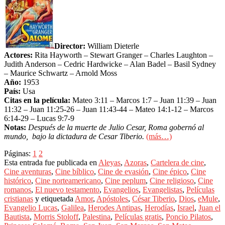
Director:
William Dieterle
Actores:
Rita Hayworth – Stewart Granger – Charles Laughton –
Judith Anderson – Cedric Hardwicke – Alan Badel – Basil Sydney
– Maurice Schwartz – Arnold Moss
Año:
1953
País:
Usa
Citas en la película:
Mateo 3:11 – Marcos 1:7 – Juan 11:39 – Juan
11:32 – Juan 11:25-26 – Juan 11:43-44 – Mateo 14:1-12 – Marcos
6:14-29 – Lucas 9:7-9
Notas:
Después de la muerte de Julio Cesar, Roma gobernó al
mundo, bajo la dictadura de Cesar Tiberio.
(más…)
Páginas:
1
2
Esta entrada fue publicada en
Aleyas
,
Azoras
,
Cartelera de cine
,
Cine aventuras
,
Cine bíblico
,
Cine de evasión
,
Cine épico
,
Cine
histórico
,
Cine norteamericano
,
Cine peplum
,
Cine religioso
,
Cine
romanos
,
El nuevo testamento
,
Evangelios
,
Evangelistas
,
Películas
cristianas
y etiquetada
Amor
,
Apóstoles
,
César Tiberio
,
Dios
,
eMule
,
Evangelio Lucas
,
Galilea
,
Herodes Antipas
,
Herodías
,
Israel
,
Juan el
Bautista
,
Morris Stoloff
,
Palestina
,
Películas gratis
,
Poncio Pilatos
,