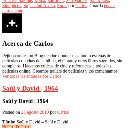
Princesa Salomé
,
Roma
,
San Juan
,
San Marcos
,
San Mateo
,
Sinópticos
,
Sujata and Asoka
,
Suras
por
Carlos
. Guarda
enlace
permanente
.
Acerca de Carlos
Pejino.com es un Blog de cine donde se capturan escenas de
películas con citas de la biblia, el Corán y otros libros sagrados, sin
complejos. Hacemos críticas de cine y referencias a todas las
películas online. Creamos trailers de películas y los comentamos.
Ver todas las entradas por Carlos
→
Saúl y David | 1964
Saúl y David | 1964
Posted on
25 agosto 2010
por
Carlos
Título:
Saúl y David – Saúl e David