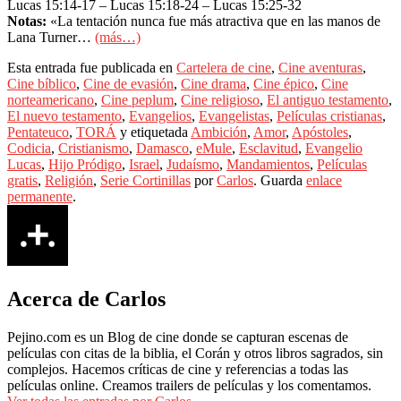
Lucas 15:14-17 – Lucas 15:18-24 – Lucas 15:25-32
Notas:
«La tentación nunca fue más atractiva que en las manos de
Lana Turner…
(más…)
Esta entrada fue publicada en
Cartelera de cine
,
Cine aventuras
,
Cine bíblico
,
Cine de evasión
,
Cine drama
,
Cine épico
,
Cine
norteamericano
,
Cine peplum
,
Cine religioso
,
El antiguo testamento
,
El nuevo testamento
,
Evangelios
,
Evangelistas
,
Películas cristianas
,
Pentateuco
,
TORÁ
y etiquetada
Ambición
,
Amor
,
Apóstoles
,
Codicia
,
Cristianismo
,
Damasco
,
eMule
,
Esclavitud
,
Evangelio
Lucas
,
Hijo Pródigo
,
Israel
,
Judaísmo
,
Mandamientos
,
Películas
gratis
,
Religión
,
Serie Cortinillas
por
Carlos
. Guarda
enlace
permanente
.
Acerca de Carlos
Pejino.com es un Blog de cine donde se capturan escenas de
películas con citas de la biblia, el Corán y otros libros sagrados, sin
complejos. Hacemos críticas de cine y referencias a todas las
películas online. Creamos trailers de películas y los comentamos.