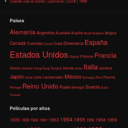
Cuando cae la noche | Lezmovie | LGTB | 1995
Países
Alemania
Argentina
Australia
Austria
Bélgica
Brasil
Bulgaria
España
Canadá
Dinamarca
Colombia
Cuba
Corea
Estados Unidos
Francia
Filipinas
Etiopía
Italia
Grecia
Irlanda
Jamaica
Holanda
Hong Kong
Hungría
Israel
México
Japón
Libia
Liechtenstein
Polonia
Kenia
Noruega
Perú
Reino Unido
Suecia
Rusia
Senegal
Portugal
Suiza
Turquía
Películas por años
1954
1955
1935
1953
1958
1959
1939
1940
1941
1956