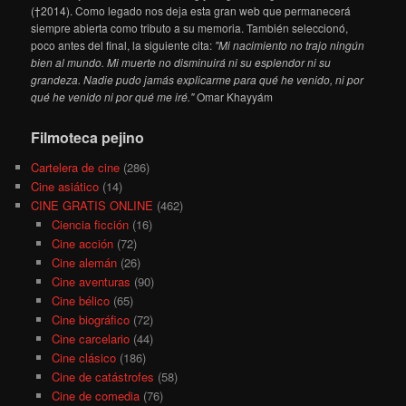
(†2014). Como legado nos deja esta gran web que permanecerá
siempre abierta como tributo a su memoria. También seleccionó,
poco antes del final, la siguiente cita:
"Mi nacimiento no trajo ningún
bien al mundo. Mi muerte no disminuirá ni su esplendor ni su
grandeza. Nadie pudo jamás explicarme para qué he venido, ni por
qué he venido ni por qué me iré."
Omar Khayyám
Filmoteca pejino
Cartelera de cine
(286)
Cine asiático
(14)
CINE GRATIS ONLINE
(462)
Ciencia ficción
(16)
Cine acción
(72)
Cine alemán
(26)
Cine aventuras
(90)
Cine bélico
(65)
Cine biográfico
(72)
Cine carcelario
(44)
Cine clásico
(186)
Cine de catástrofes
(58)
Cine de comedia
(76)