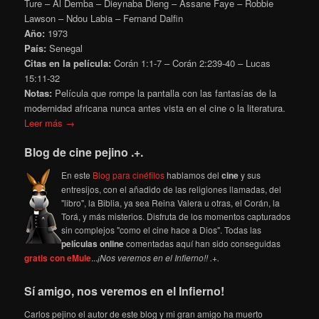
Ture – Al Demba – Dieynaba Dieng – Assane Faye – Robbie
Lawson – Ndou Labia – Fernand Dalfin
Año:
1973
País:
Senegal
Citas en la película:
Corán 1:1-7 – Corán 2:239-40 – Lucas
15:11-32
Notas:
Película que rompe la pantalla con las fantasías de la
modernidad africana nunca antes vista en el cine o la literatura.
Leer más →
Blog de cine pejino .+.
En este
Blog para cinéfilos
hablamos del
cine
y sus
entresijos, con el añadido de las religiones llamadas, del
"libro", la Biblia, ya sea Reina Valera u otras, el Corán, la
Torá, y más misterios. Disfruta de los momentos capturados
sin complejos "como el cine hace a Dios". Todas las
películas online
comentadas aquí han sido conseguidas
gratis con eMule
...
¡Nos veremos en el Infierno!! .+.
Sí amigo, nos veremos en el Infierno!
Carlos pejino el autor de este blog y mi gran amigo ha muerto