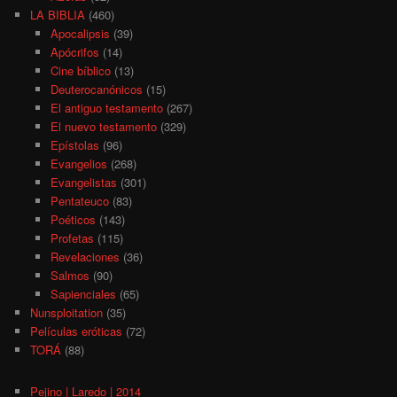
LA BIBLIA
(460)
Apocalipsis
(39)
Apócrifos
(14)
Cine bíblico
(13)
Deuterocanónicos
(15)
El antiguo testamento
(267)
El nuevo testamento
(329)
Epístolas
(96)
Evangelios
(268)
Evangelistas
(301)
Pentateuco
(83)
Poéticos
(143)
Profetas
(115)
Revelaciones
(36)
Salmos
(90)
Sapienciales
(65)
Nunsploitation
(35)
Películas eróticas
(72)
TORÁ
(88)
Pejino | Laredo | 2014