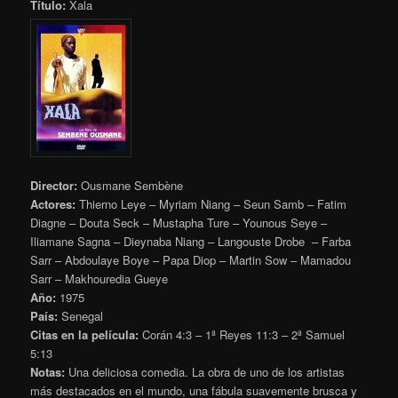
Título:
Xala
Director:
Ousmane Sembène
Actores:
Thierno Leye – Myriam Niang – Seun Samb – Fatim
Diagne – Douta Seck – Mustapha Ture – Younous Seye –
Iliamane Sagna – Dieynaba Niang – Langouste Drobe – Farba
Sarr – Abdoulaye Boye – Papa Diop – Martin Sow – Mamadou
Sarr – Makhouredia Gueye
Año:
1975
País:
Senegal
Citas en la película:
Corán 4:3 – 1ª Reyes 11:3 – 2ª Samuel
5:13
Notas:
Una deliciosa comedia. La obra de uno de los artistas
más destacados en el mundo, una fábula suavemente brusca y