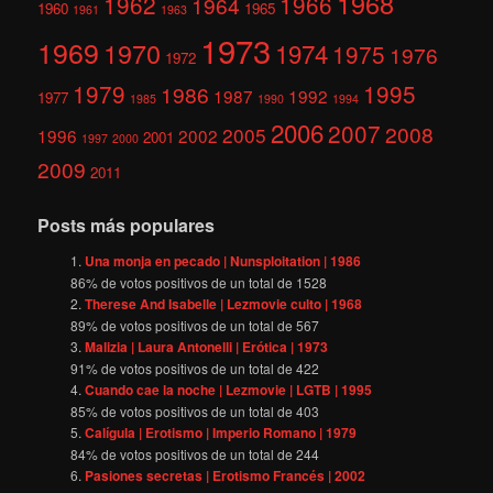
1968
1962
1966
1964
1960
1965
1961
1963
1973
1969
1970
1974
1975
1976
1972
1979
1995
1986
1987
1992
1977
1985
1990
1994
2006
2007
2008
2005
1996
2002
2001
1997
2000
2009
2011
Posts más populares
Una monja en pecado | Nunsploitation | 1986
86
% de votos positivos de un total de
1528
Therese And Isabelle | Lezmovie culto | 1968
89
% de votos positivos de un total de
567
Malizia | Laura Antonelli | Erótica | 1973
91
% de votos positivos de un total de
422
Cuando cae la noche | Lezmovie | LGTB | 1995
85
% de votos positivos de un total de
403
Calígula | Erotismo | Imperio Romano | 1979
84
% de votos positivos de un total de
244
Pasiones secretas | Erotismo Francés | 2002