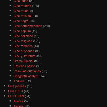
Cine latino
(23)
Cine místico
(100)
Cine mudo
(8)
Cine musical
(20)
Cine negro
(18)
Cine norteamericano
(220)
Cine peplum
(19)
Cine policiaco
(12)
Cine religioso
(120)
Cine romanos
(14)
Cine suspense
(89)
Cine y literatura
(80)
Drama judicial
(39)
Estrenos pejino
(95)
Películas cristianas
(99)
Spaghetti western
(14)
Thrillers
(52)
Cine japonés
(13)
Cine LGTB
(41)
EL CORÁN
(54)
Aleyas
(52)
Azoras
(52)