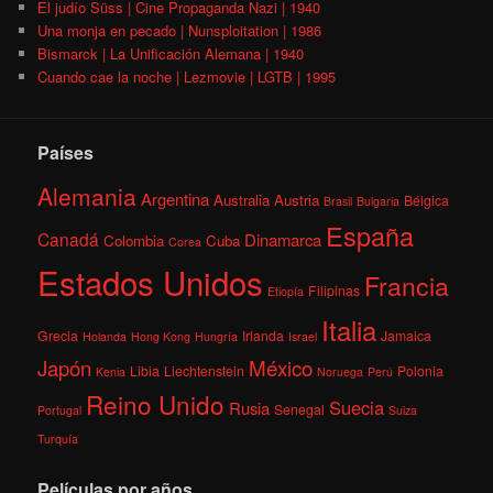
El judío Süss | Cine Propaganda Nazi | 1940
Una monja en pecado | Nunsploitation | 1986
Bismarck | La Unificación Alemana | 1940
Cuando cae la noche | Lezmovie | LGTB | 1995
Países
Alemania
Argentina
Australia
Austria
Bélgica
Brasil
Bulgaria
España
Canadá
Dinamarca
Colombia
Cuba
Corea
Estados Unidos
Francia
Filipinas
Etiopía
Italia
Grecia
Irlanda
Jamaica
Holanda
Hong Kong
Hungría
Israel
México
Japón
Libia
Liechtenstein
Polonia
Kenia
Noruega
Perú
Reino Unido
Suecia
Rusia
Senegal
Portugal
Suiza
Turquía
Películas por años