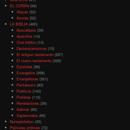
EL CORÁN
(54)
Aleyas
(52)
Azoras
(52)
LA BIBLIA
(460)
Apocalipsis
(39)
Apócrifos
(14)
Cine bíblico
(13)
Deuterocanónicos
(15)
El antiguo testamento
(267)
El nuevo testamento
(329)
Epístolas
(96)
Evangelios
(268)
Evangelistas
(301)
Pentateuco
(83)
Poéticos
(143)
Profetas
(115)
Revelaciones
(36)
Salmos
(90)
Sapienciales
(65)
Nunsploitation
(35)
Películas eróticas
(72)