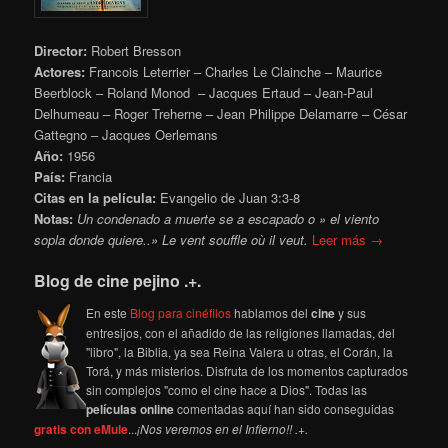
Director:
Robert Bresson
Actores:
Francois Leterrier – Charles Le Clainche – Maurice
Beerblock – Roland Monod – Jacques Ertaud – Jean-Paul
Delhumeau – Roger Treherne – Jean Philippe Delamarre – César
Gattegno – Jacques Oerlemans
Año:
1956
País:
Francia
Citas en la película:
Evangelio de Juan 3:3-8
Notas:
Un condenado a muerte se a escapado o » el viento
sopla donde quiere..» Le vent souffle où il veut.
Leer más →
Blog de cine pejino .+.
En este
Blog para cinéfilos
hablamos del
cine
y sus
entresijos, con el añadido de las religiones llamadas, del
"libro", la Biblia, ya sea Reina Valera u otras, el Corán, la
Torá, y más misterios. Disfruta de los momentos capturados
sin complejos "como el cine hace a Dios". Todas las
películas online
comentadas aquí han sido conseguidas
gratis con eMule
...
¡Nos veremos en el Infierno!! .+.