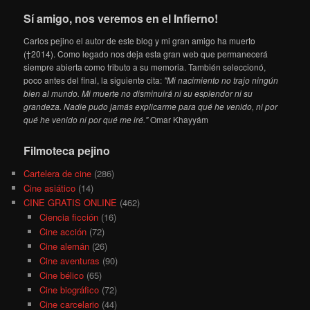
Sí amigo, nos veremos en el Infierno!
Carlos pejino el autor de este blog y mi gran amigo ha muerto
(†2014). Como legado nos deja esta gran web que permanecerá
siempre abierta como tributo a su memoria. También seleccionó,
poco antes del final, la siguiente cita:
"Mi nacimiento no trajo ningún
bien al mundo. Mi muerte no disminuirá ni su esplendor ni su
grandeza. Nadie pudo jamás explicarme para qué he venido, ni por
qué he venido ni por qué me iré."
Omar Khayyám
Filmoteca pejino
Cartelera de cine
(286)
Cine asiático
(14)
CINE GRATIS ONLINE
(462)
Ciencia ficción
(16)
Cine acción
(72)
Cine alemán
(26)
Cine aventuras
(90)
Cine bélico
(65)
Cine biográfico
(72)
Cine carcelario
(44)