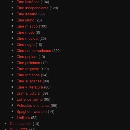
Cine histórico
(104)
Cine independiente
(128)
Cine italiano
(58)
Cine latino
(23)
Cine místico
(100)
Cine mudo
(8)
Cine musical
(20)
Cine negro
(18)
Cine norteamericano
(220)
Cine peplum
(19)
Cine policiaco
(12)
Cine religioso
(120)
Cine romanos
(14)
Cine suspense
(89)
Cine y literatura
(80)
Drama judicial
(39)
Estrenos pejino
(95)
Películas cristianas
(99)
Spaghetti western
(14)
Thrillers
(52)
Cine japonés
(13)
Cine LGTB
(41)