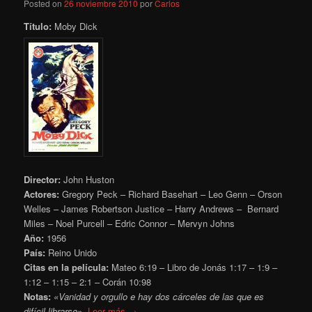
Posted on
26 noviembre 2010
por
Carlos
Título:
Moby Dick
Director:
John Huston
Actores:
Gregory Peck – Richard Basehart – Leo Genn – Orson
Welles – James Robertson Justice – Harry Andrews – Bernard
Miles – Noel Purcell – Edric Connor – Mervyn Johns
Año:
1956
País:
Reino Unido
Citas en la película:
Mateo 6:19 – Libro de Jonás 1:17 – 1:9 –
1:12 – 1:15 – 2:1 – Corán 10:98
Notas:
«Vanidad y orgullo e hay dos cárceles de las que es
difícil librarse»,
Leer más →