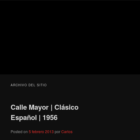
Ir
Ir
Secondary
Blog
al
al
menu
de
contenido
contenido
cine
Para todos los públicos
principal
secundario
pejino
Blog de cine pejino
ARCHIVO DEL SITIO
Calle Mayor | Clásico
Español | 1956
Posted on
5 febrero 2013
por
Carlos