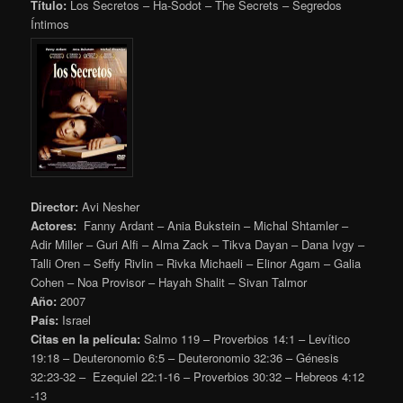
Título:
Los Secretos – Ha-Sodot – The Secrets – Segredos
Íntimos
Director:
Avi Nesher
Actores:
Fanny Ardant – Ania Bukstein – Michal Shtamler –
Adir Miller – Guri Alfi – Alma Zack – Tikva Dayan – Dana Ivgy –
Talli Oren – Seffy Rivlin – Rivka Michaeli – Elinor Agam – Galia
Cohen – Noa Provisor – Hayah Shalit – Sivan Talmor
Año:
2007
País:
Israel
Citas en la película:
Salmo 119 – Proverbios 14:1 – Levítico
19:18 – Deuteronomio 6:5 – Deuteronomio 32:36 – Génesis
32:23-32 – Ezequiel 22:1-16 – Proverbios 30:32 – Hebreos 4:12
-13