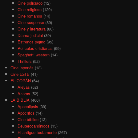
Cine policiaco
(12)
Cine religioso
(120)
Cine romanos
(14)
Cine suspense
(89)
Cine y literatura
(80)
Drama judicial
(39)
Estrenos pejino
(95)
Películas cristianas
(99)
Spaghetti western
(14)
Thrillers
(52)
Cine japonés
(13)
Cine LGTB
(41)
EL CORÁN
(54)
Aleyas
(52)
Azoras
(52)
LA BIBLIA
(460)
Apocalipsis
(39)
Apócrifos
(14)
Cine bíblico
(13)
Deuterocanónicos
(15)
El antiguo testamento
(267)