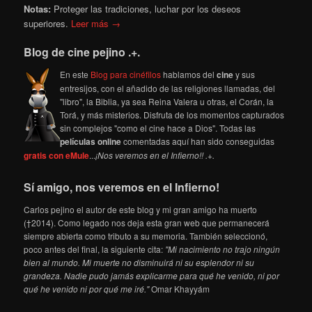
Notas:
Proteger las tradiciones, luchar por los deseos
superiores.
Leer más →
Blog de cine pejino .+.
En este
Blog para cinéfilos
hablamos del
cine
y sus
entresijos, con el añadido de las religiones llamadas, del
"libro", la Biblia, ya sea Reina Valera u otras, el Corán, la
Torá, y más misterios. Disfruta de los momentos capturados
sin complejos "como el cine hace a Dios". Todas las
películas online
comentadas aquí han sido conseguidas
gratis con eMule
...
¡Nos veremos en el Infierno!! .+.
Sí amigo, nos veremos en el Infierno!
Carlos pejino el autor de este blog y mi gran amigo ha muerto
(†2014). Como legado nos deja esta gran web que permanecerá
siempre abierta como tributo a su memoria. También seleccionó,
poco antes del final, la siguiente cita:
"Mi nacimiento no trajo ningún
bien al mundo. Mi muerte no disminuirá ni su esplendor ni su
grandeza. Nadie pudo jamás explicarme para qué he venido, ni por
qué he venido ni por qué me iré."
Omar Khayyám