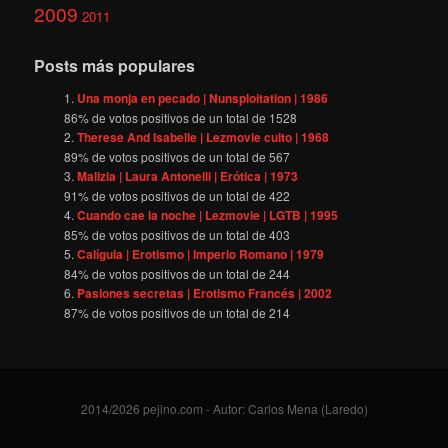
2009
2011
Posts más populares
Una monja en pecado | Nunsploitation | 1986
86
% de votos positivos de un total de
1528
Therese And Isabelle | Lezmovie culto | 1968
89
% de votos positivos de un total de
567
Malizia | Laura Antonelli | Erótica | 1973
91
% de votos positivos de un total de
422
Cuando cae la noche | Lezmovie | LGTB | 1995
85
% de votos positivos de un total de
403
Calígula | Erotismo | Imperio Romano | 1979
84
% de votos positivos de un total de
244
Pasiones secretas | Erotismo Francés | 2002
87
% de votos positivos de un total de
214
2014/2026 pejino.com - Autor: Carlos Mena (Laredo)