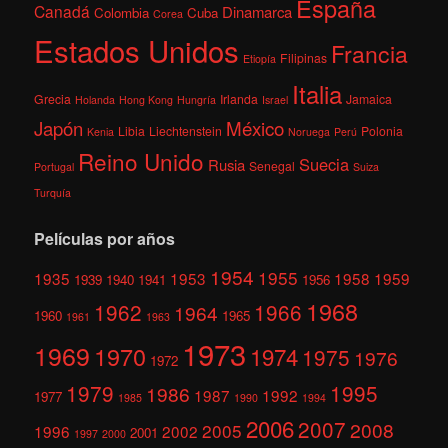
España
Canadá
Dinamarca
Colombia
Cuba
Corea
Estados Unidos
Francia
Filipinas
Etiopía
Italia
Grecia
Irlanda
Jamaica
Holanda
Hong Kong
Hungría
Israel
México
Japón
Libia
Liechtenstein
Polonia
Kenia
Noruega
Perú
Reino Unido
Suecia
Rusia
Senegal
Portugal
Suiza
Turquía
Películas por años
1954
1955
1935
1953
1958
1959
1939
1940
1941
1956
1968
1962
1966
1964
1960
1965
1961
1963
1973
1969
1970
1974
1975
1976
1972
1979
1995
1986
1987
1992
1977
1985
1990
1994
2006
2007
2008
2005
1996
2002
2001
1997
2000