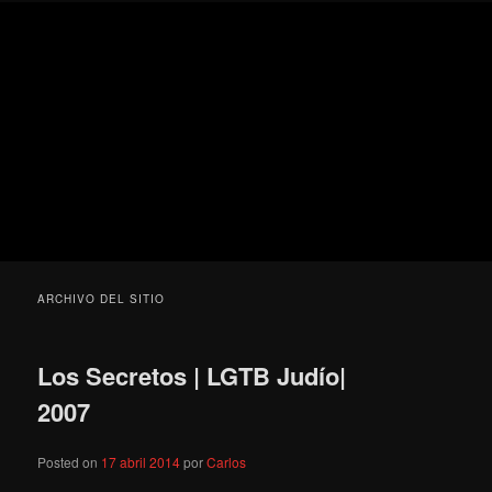
Ir
Ir
Secondary
Blog
al
al
menu
de
contenido
contenido
cine
Para todos los públicos
principal
secundario
pejino
Blog de cine pejino
ARCHIVO DEL SITIO
Los Secretos | LGTB Judío|
2007
Posted on
17 abril 2014
por
Carlos