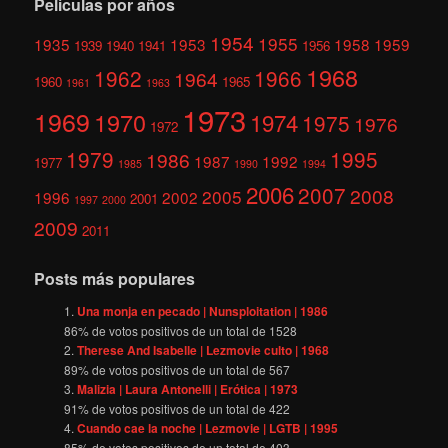
Películas por años
1954
1955
1935
1953
1958
1959
1939
1940
1941
1956
1968
1962
1966
1964
1960
1965
1961
1963
1973
1969
1970
1974
1975
1976
1972
1979
1995
1986
1987
1992
1977
1985
1990
1994
2006
2007
2008
2005
1996
2002
2001
1997
2000
2009
2011
Posts más populares
Una monja en pecado | Nunsploitation | 1986
86
% de votos positivos de un total de
1528
Therese And Isabelle | Lezmovie culto | 1968
89
% de votos positivos de un total de
567
Malizia | Laura Antonelli | Erótica | 1973
91
% de votos positivos de un total de
422
Cuando cae la noche | Lezmovie | LGTB | 1995
85
% de votos positivos de un total de
403