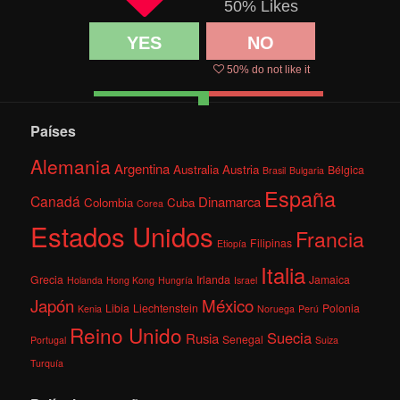
50
% Likes
YES
NO
50
% do not like it
Países
Alemania
Argentina
Australia
Austria
Bélgica
Brasil
Bulgaria
España
Canadá
Dinamarca
Colombia
Cuba
Corea
Estados Unidos
Francia
Filipinas
Etiopía
Italia
Grecia
Irlanda
Jamaica
Holanda
Hong Kong
Hungría
Israel
México
Japón
Libia
Liechtenstein
Polonia
Kenia
Noruega
Perú
Reino Unido
Suecia
Rusia
Senegal
Portugal
Suiza
Turquía