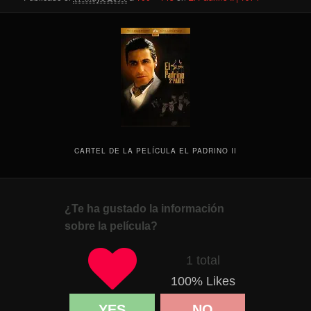
CARTEL DE LA PELÍCULA EL PADRINO II
¿Te ha gustado la información
sobre la película?
1 total
100
% Likes
YES
NO