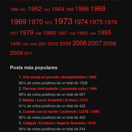
1968
1962
1966
1964
1960
1965
1961
1963
1973
1969
1970
1974
1975
1976
1972
1979
1995
1986
1987
1992
1977
1985
1990
1994
2006
2007
2008
2005
1996
2002
2001
1997
2000
2009
2011
Posts más populares
Una monja en pecado | Nunsploitation | 1986
86
% de votos positivos de un total de
1528
Therese And Isabelle | Lezmovie culto | 1968
89
% de votos positivos de un total de
567
Malizia | Laura Antonelli | Erótica | 1973
91
% de votos positivos de un total de
422
Cuando cae la noche | Lezmovie | LGTB | 1995
85
% de votos positivos de un total de
403
Calígula | Erotismo | Imperio Romano | 1979
84
% de votos positivos de un total de
244