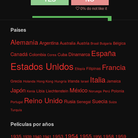
0
% do not like it
Países
Alemania
Argentina
Australia
Austria
Bélgica
Brasil
Bulgaria
España
Canadá
Dinamarca
Colombia
Cuba
Corea
Estados Unidos
Francia
Filipinas
Etiopía
Italia
Grecia
Irlanda
Jamaica
Holanda
Hong Kong
Hungría
Israel
México
Japón
Libia
Liechtenstein
Polonia
Kenia
Noruega
Perú
Reino Unido
Suecia
Rusia
Senegal
Portugal
Suiza
Turquía
Películas por años
1954
1955
1935
1953
1958
1959
1939
1940
1941
1956