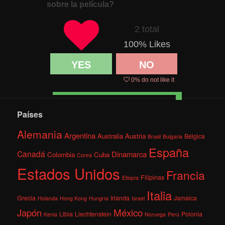
sobre la película?
2 total
100
% Likes
YES
NO
0
% do not like it
Países
Alemania
Argentina
Australia
Austria
Bélgica
Brasil
Bulgaria
España
Canadá
Dinamarca
Colombia
Cuba
Corea
Estados Unidos
Francia
Filipinas
Etiopía
Italia
Grecia
Irlanda
Jamaica
Holanda
Hong Kong
Hungría
Israel
México
Japón
Libia
Liechtenstein
Polonia
Kenia
Noruega
Perú