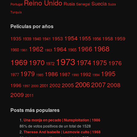
Reino Unido
Suecia
Rusia
Senegal
Portugal
Suiza
Turquía
Películas por años
1954
1955
1935
1953
1958
1959
1939
1940
1941
1956
1968
1962
1966
1964
1960
1965
1961
1963
1973
1969
1970
1974
1975
1976
1972
1979
1995
1986
1987
1992
1977
1985
1990
1994
2006
2007
2008
2005
1996
2002
2001
1997
2000
2009
2011
Posts más populares
Una monja en pecado | Nunsploitation | 1986
86
% de votos positivos de un total de
1528
Therese And Isabelle | Lezmovie culto | 1968