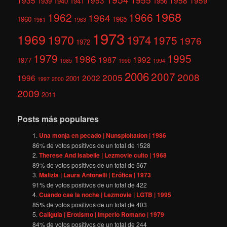
1939
1940
1941
1956
1968
1962
1966
1964
1960
1965
1961
1963
1973
1969
1970
1974
1975
1976
1972
1979
1995
1986
1987
1992
1977
1985
1990
1994
2006
2007
2008
2005
1996
2002
2001
1997
2000
2009
2011
Posts más populares
Una monja en pecado | Nunsploitation | 1986
86
% de votos positivos de un total de
1528
Therese And Isabelle | Lezmovie culto | 1968
89
% de votos positivos de un total de
567
Malizia | Laura Antonelli | Erótica | 1973
91
% de votos positivos de un total de
422
Cuando cae la noche | Lezmovie | LGTB | 1995
85
% de votos positivos de un total de
403
Calígula | Erotismo | Imperio Romano | 1979
84
% de votos positivos de un total de
244