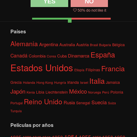
YES
NO
50
% do not like it
Países
Alemania
Argentina
Australia
Austria
Bélgica
Brasil
Bulgaria
España
Canadá
Dinamarca
Colombia
Cuba
Corea
Estados Unidos
Francia
Filipinas
Etiopía
Italia
Grecia
Irlanda
Jamaica
Holanda
Hong Kong
Hungría
Israel
México
Japón
Libia
Liechtenstein
Polonia
Kenia
Noruega
Perú
Reino Unido
Suecia
Rusia
Senegal
Portugal
Suiza
Turquía
Películas por años
1954
1955
1935
1953
1958
1959