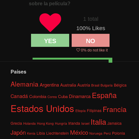
sobre la película?
1 total
100
% Likes
YES
NO
0
% do not like it
Países
Alemania
Argentina
Australia
Austria
Bélgica
Brasil
Bulgaria
España
Canadá
Dinamarca
Colombia
Cuba
Corea
Estados Unidos
Francia
Filipinas
Etiopía
Italia
Grecia
Irlanda
Jamaica
Holanda
Hong Kong
Hungría
Israel
México
Japón
Libia
Liechtenstein
Polonia
Kenia
Noruega
Perú