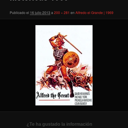
Publicado el
16 julio 2013
a
200 × 281
en
Alfredo el Grande | 1969
¿Te ha gustado la información