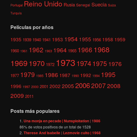
Reino Unido
Suecia
Rusia
Senegal
Portugal
Suiza
Turquía
Películas por años
1954
1955
1935
1953
1958
1959
1939
1940
1941
1956
1968
1962
1966
1964
1960
1965
1961
1963
1973
1969
1970
1974
1975
1976
1972
1979
1995
1986
1987
1992
1977
1985
1990
1994
2006
2007
2008
2005
1996
2002
2001
1997
2000
2009
2011
Posts más populares
Una monja en pecado | Nunsploitation | 1986
86
% de votos positivos de un total de
1528
Therese And Isabelle | Lezmovie culto | 1968