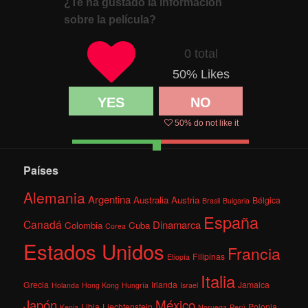
¿Te ha gustado la información
sobre la película?
0 total
50
% Likes
YES
NO
50
% do not like it
Países
Alemania
Argentina
Australia
Austria
Bélgica
Brasil
Bulgaria
España
Canadá
Dinamarca
Colombia
Cuba
Corea
Estados Unidos
Francia
Filipinas
Etiopía
Italia
Grecia
Irlanda
Jamaica
Holanda
Hong Kong
Hungría
Israel
México
Japón
Libia
Liechtenstein
Polonia
Kenia
Noruega
Perú