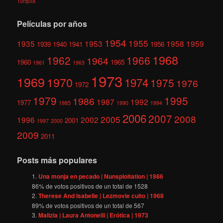
Turquía
Películas por años
1954
1955
1935
1953
1958
1959
1939
1940
1941
1956
1968
1962
1966
1964
1960
1965
1961
1963
1973
1969
1970
1974
1975
1976
1972
1979
1995
1986
1987
1992
1977
1985
1990
1994
2006
2007
2008
2005
1996
2002
2001
1997
2000
2009
2011
Posts más populares
Una monja en pecado | Nunsploitation | 1986
86
% de votos positivos de un total de
1528
Therese And Isabelle | Lezmovie culto | 1968
89
% de votos positivos de un total de
567
Malizia | Laura Antonelli | Erótica | 1973