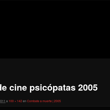
Blog
de
cine
pejino
pejino
de cine psicópatas 2005
2011
a
100 × 142
en
Combate a muerte | 2005