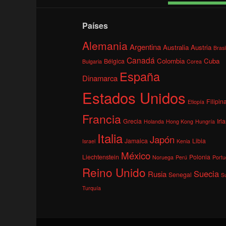
Países
Alemania
Argentina
Australia
Austria
Brasi
Canadá
Colombia
Cuba
Bélgica
Bulgaria
Corea
España
Dinamarca
Estados Unidos
Filipin
Etiopía
Francia
Grecia
Irl
Holanda
Hong Kong
Hungría
Italia
Japón
Jamaica
Libia
Israel
Kenia
México
Liechtenstein
Polonia
Noruega
Perú
Portu
Reino Unido
Suecia
Rusia
Senegal
S
Turquía