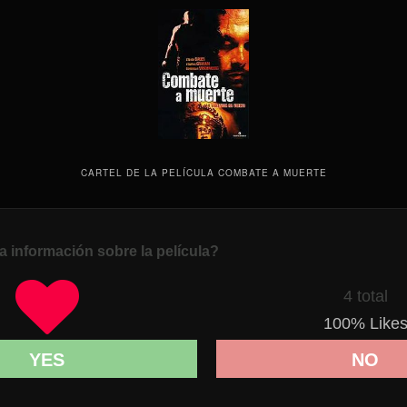
CARTEL DE LA PELÍCULA COMBATE A MUERTE
a información sobre la película?
4 total
100
% Like
YES
NO