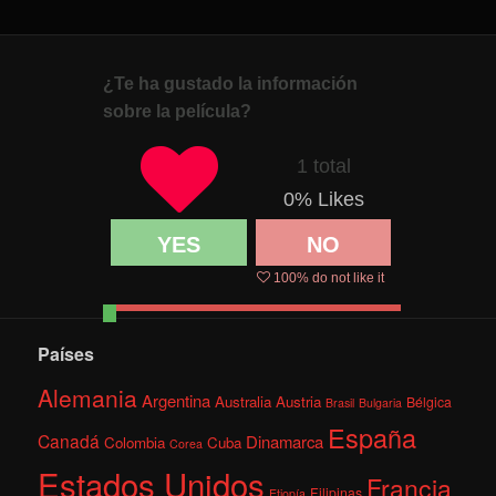
¿Te ha gustado la información
sobre la película?
1 total
0
% Likes
YES
NO
100
% do not like it
Países
Alemania
Argentina
Australia
Austria
Bélgica
Brasil
Bulgaria
España
Canadá
Dinamarca
Colombia
Cuba
Corea
Estados Unidos
Francia
Filipinas
Etiopía