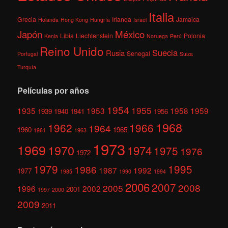
Italia
Grecia
Irlanda
Jamaica
Holanda
Hong Kong
Hungría
Israel
México
Japón
Libia
Liechtenstein
Polonia
Kenia
Noruega
Perú
Reino Unido
Suecia
Rusia
Senegal
Portugal
Suiza
Turquía
Películas por años
1954
1955
1935
1953
1958
1959
1939
1940
1941
1956
1968
1962
1966
1964
1960
1965
1961
1963
1973
1969
1970
1974
1975
1976
1972
1979
1995
1986
1987
1992
1977
1985
1990
1994
2006
2007
2008
2005
1996
2002
2001
1997
2000
2009
2011