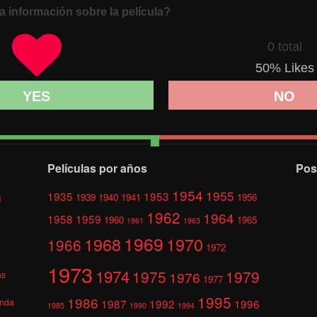
a información sobre la película?
0 total
50
% Likes
YES
NO
Películas por años
Pos
1954
1955
1935
1953
1939
1940
1941
1956
l
1962
1964
1958
1959
1960
1965
1961
1963
1969
1968
1970
1966
1972
1973
1974
1975
1979
1976
as
1977
1995
1986
anda
1987
1992
1996
1985
1990
1994