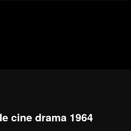
Blog
de
cine
pejino
pejino
de cine drama 1964