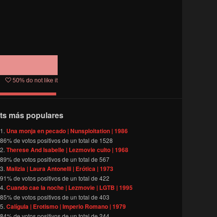
50
% do not like it
ts más populares
Una monja en pecado | Nunsploitation | 1986
86
% de votos positivos de un total de
1528
Therese And Isabelle | Lezmovie culto | 1968
89
% de votos positivos de un total de
567
Malizia | Laura Antonelli | Erótica | 1973
91
% de votos positivos de un total de
422
Cuando cae la noche | Lezmovie | LGTB | 1995
85
% de votos positivos de un total de
403
Calígula | Erotismo | Imperio Romano | 1979
84
% de votos positivos de un total de
244