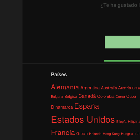
¿Te ha gustado l
Países
Alemania
Argentina
Australia
Austria
Brasi
Canadá
Colombia
Cuba
Bélgica
Bulgaria
Corea
España
Dinamarca
Estados Unidos
Filipin
Etiopía
Francia
Grecia
Irl
Holanda
Hong Kong
Hungría