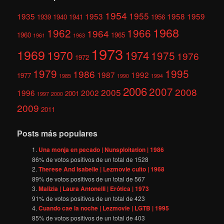
1954
1955
1935
1953
1958
1959
1939
1940
1941
1956
1968
1962
1966
1964
1960
1965
1961
1963
1973
1969
1970
1974
1975
1976
1972
1979
1995
1986
1987
1992
1977
1985
1990
1994
2006
2007
2008
2005
1996
2002
2001
1997
2000
2009
2011
Posts más populares
Una monja en pecado | Nunsploitation | 1986
86
% de votos positivos de un total de
1528
Therese And Isabelle | Lezmovie culto | 1968
89
% de votos positivos de un total de
567
Malizia | Laura Antonelli | Erótica | 1973
91
% de votos positivos de un total de
423
Cuando cae la noche | Lezmovie | LGTB | 1995
85
% de votos positivos de un total de
403