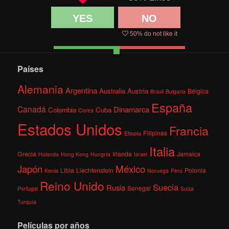
YES
NO
50
% do not like it
Países
Alemania
Argentina
Australia
Austria
Bélgica
Brasil
Bulgaria
España
Canadá
Dinamarca
Colombia
Cuba
Corea
Estados Unidos
Francia
Filipinas
Etiopía
Italia
Grecia
Irlanda
Jamaica
Holanda
Hong Kong
Hungría
Israel
México
Japón
Libia
Liechtenstein
Polonia
Kenia
Noruega
Perú
Reino Unido
Suecia
Rusia
Senegal
Portugal
Suiza
Turquía
Películas por años