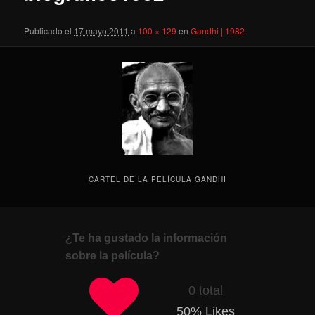
Publicado el
17 mayo 2011
a
100 × 129
en
Gandhi | 1982
CARTEL DE LA PELÍCULA GANDHI
¿Te ha gustado la información
sobre la película?
0 total
50
% Likes