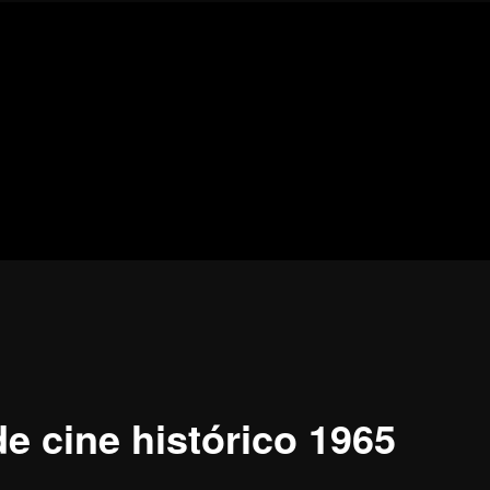
Blog
de
cine
pejino
pejino
de cine histórico 1965