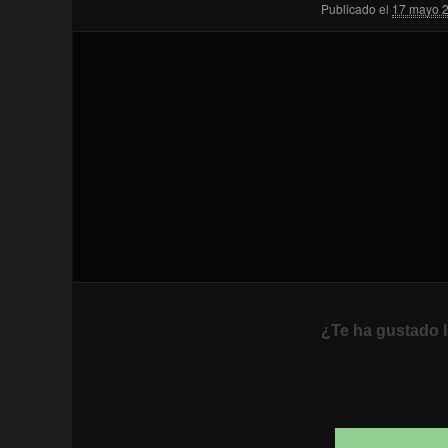
Publicado el
17 mayo 
¿Te ha gustado l