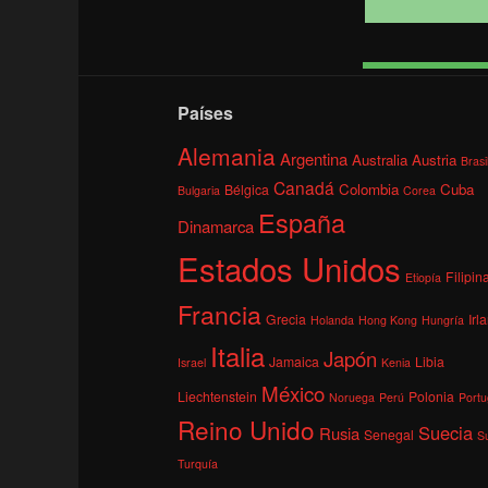
Países
Alemania
Argentina
Australia
Austria
Brasi
Canadá
Colombia
Cuba
Bélgica
Bulgaria
Corea
España
Dinamarca
Estados Unidos
Filipin
Etiopía
Francia
Grecia
Irl
Holanda
Hong Kong
Hungría
Italia
Japón
Jamaica
Libia
Israel
Kenia
México
Liechtenstein
Polonia
Noruega
Perú
Portu
Reino Unido
Suecia
Rusia
Senegal
S
Turquía