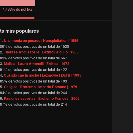
33
% do not like it
ts más populares
Una monja en pecado | Nunsploitation | 1986
86
% de votos positivos de un total de
1528
Therese And Isabelle | Lezmovie culto | 1968
89
% de votos positivos de un total de
567
Malizia | Laura Antonelli | Erótica | 1973
91
% de votos positivos de un total de
422
Cuando cae la noche | Lezmovie | LGTB | 1995
85
% de votos positivos de un total de
403
Calígula | Erotismo | Imperio Romano | 1979
84
% de votos positivos de un total de
244
Pasiones secretas | Erotismo Francés | 2002
87
% de votos positivos de un total de
214