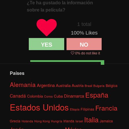
¿Te ha gustado la información
sobre la película?
1 total
100
% Likes
YES
NO
0
% do not like it
Países
Alemania
Argentina
Australia
Austria
Bélgica
Brasil
Bulgaria
España
Canadá
Dinamarca
Colombia
Cuba
Corea
Estados Unidos
Francia
Filipinas
Etiopía
Italia
Grecia
Irlanda
Jamaica
Holanda
Hong Kong
Hungría
Israel