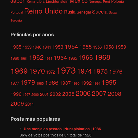
México
Japón
Libia
Liechtenstein
Polonia
Kenia
Noruega
Perú
Reino Unido
Suecia
Rusia
Senegal
Portugal
Suiza
Turquía
Películas por años
1954
1955
1935
1953
1958
1959
1939
1940
1941
1956
1968
1962
1966
1964
1960
1965
1961
1963
1973
1969
1970
1974
1975
1976
1972
1979
1995
1986
1987
1992
1977
1985
1990
1994
2006
2007
2008
2005
1996
2002
2001
1997
2000
2009
2011
Posts más populares
Una monja en pecado | Nunsploitation | 1986
86
% de votos positivos de un total de
1528