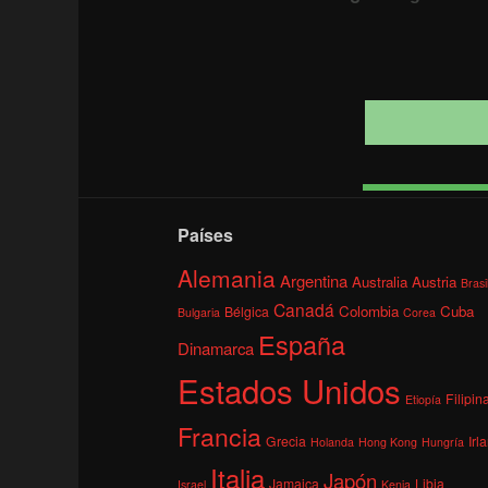
Países
Alemania
Argentina
Australia
Austria
Brasi
Canadá
Colombia
Cuba
Bélgica
Bulgaria
Corea
España
Dinamarca
Estados Unidos
Filipin
Etiopía
Francia
Grecia
Irl
Holanda
Hong Kong
Hungría
Italia
Japón
Jamaica
Libia
Israel
Kenia