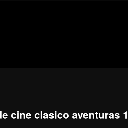
Blog
de
cine
pejino
pejino
de cine clasico aventuras 