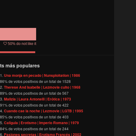
50
% do not like it
ts más populares
Una monja en pecado | Nunsploitation | 1986
86
% de votos positivos de un total de
1528
Therese And Isabelle | Lezmovie culto | 1968
89
% de votos positivos de un total de
567
Malizia | Laura Antonelli | Erótica | 1973
91
% de votos positivos de un total de
422
Cuando cae la noche | Lezmovie | LGTB | 1995
85
% de votos positivos de un total de
403
Calígula | Erotismo | Imperio Romano | 1979
84
% de votos positivos de un total de
244
Pasiones secretas | Erotismo Francés | 2002