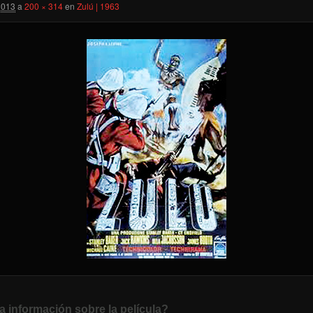
2013
a
200 × 314
en
Zulú | 1963
a información sobre la película?