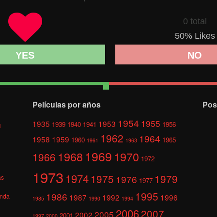
0 total
50
% Likes
YES
NO
Películas por años
Pos
1954
1955
1935
1953
1939
1940
1941
1956
l
1962
1964
1958
1959
1960
1965
1961
1963
1969
1968
1970
1966
1972
1973
1974
1975
1979
1976
as
1977
1995
1986
anda
1987
1992
1996
1985
1990
1994
2006
2007
2005
2002
2001
1997
2000