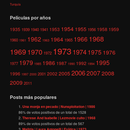
Turquía
Películas por años
1954
1955
1935
1953
1958
1959
1939
1940
1941
1956
1968
1962
1966
1964
1960
1965
1961
1963
1973
1969
1970
1974
1975
1976
1972
1979
1995
1986
1987
1992
1977
1985
1990
1994
2006
2007
2008
2005
1996
2002
2001
1997
2000
2009
2011
Posts más populares
Una monja en pecado | Nunsploitation | 1986
86
% de votos positivos de un total de
1528
Therese And Isabelle | Lezmovie culto | 1968
89
% de votos positivos de un total de
567
Malizia | Laura Antonelli | Erótica | 1973