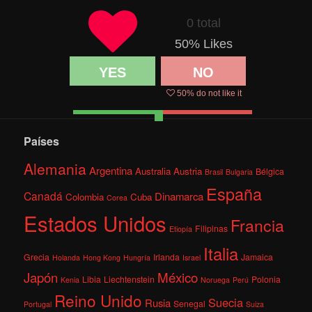
0 total
50
% Likes
YES
NO
50
% do not like it
Países
Alemania
Argentina
Australia
Austria
Bélgica
Brasil
Bulgaria
España
Canadá
Dinamarca
Colombia
Cuba
Corea
Estados Unidos
Francia
Filipinas
Etiopía
Italia
Grecia
Irlanda
Jamaica
Holanda
Hong Kong
Hungría
Israel
México
Japón
Libia
Liechtenstein
Polonia
Kenia
Noruega
Perú
Reino Unido
Suecia
Rusia
Senegal
Portugal
Suiza