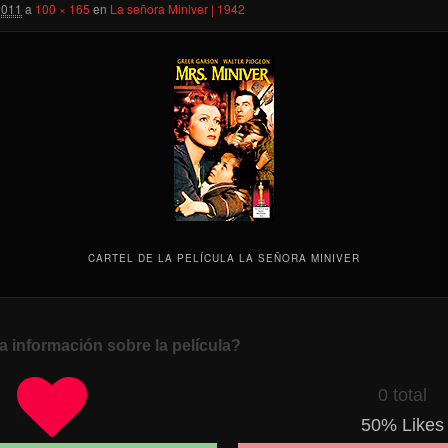
2011
a
100 × 165
en
La señora Miniver | 1942
CARTEL DE LA PELÍCULA LA SEÑORA MINIVER
a información sobre la película?
0 total
50
% Likes