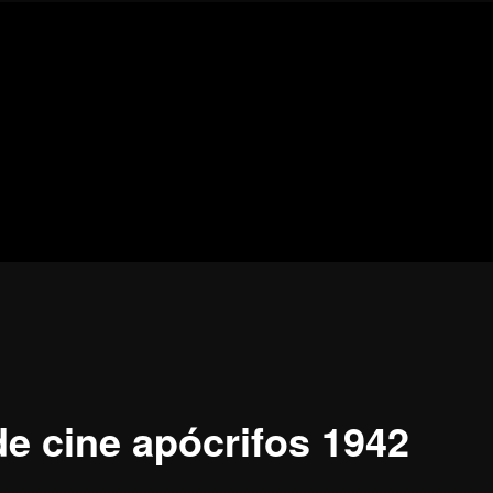
Blog
de
cine
pejino
pejino
de cine apócrifos 1942