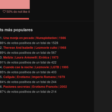
50
% do not like it
ts más populares
Una monja en pecado | Nunsploitation | 1986
86
% de votos positivos de un total de
1528
Therese And Isabelle | Lezmovie culto | 1968
89
% de votos positivos de un total de
567
Malizia | Laura Antonelli | Erótica | 1973
91
% de votos positivos de un total de
422
Cuando cae la noche | Lezmovie | LGTB | 1995
85
% de votos positivos de un total de
403
Calígula | Erotismo | Imperio Romano | 1979
84
% de votos positivos de un total de
244
Pasiones secretas | Erotismo Francés | 2002
87
% de votos positivos de un total de
214