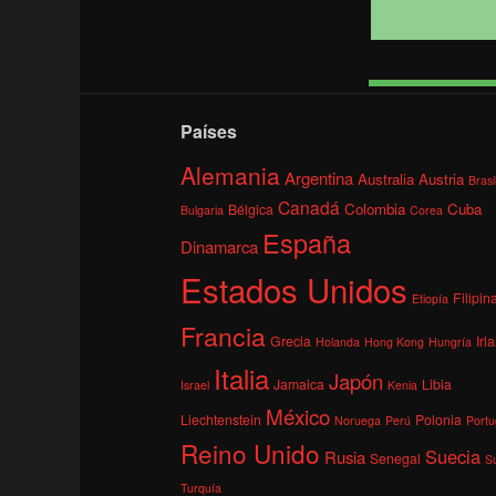
Países
Alemania
Argentina
Australia
Austria
Brasi
Canadá
Colombia
Cuba
Bélgica
Bulgaria
Corea
España
Dinamarca
Estados Unidos
Filipin
Etiopía
Francia
Grecia
Irl
Holanda
Hong Kong
Hungría
Italia
Japón
Jamaica
Libia
Israel
Kenia
México
Liechtenstein
Polonia
Noruega
Perú
Portu
Reino Unido
Suecia
Rusia
Senegal
S
Turquía