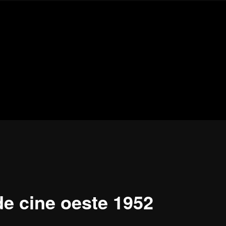
Blog
de
cine
pejino
pejino
de cine oeste 1952