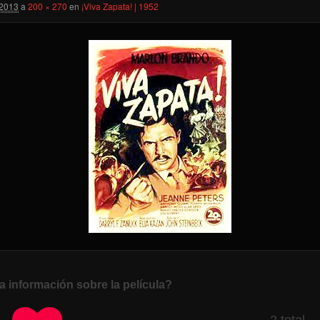
 2013
a
200 × 270
en
¡Viva Zapata! | 1952
a información sobre la película?
2 total