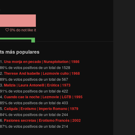
s
0
% do not like it
ts más populares
Una monja en pecado | Nunsploitation | 1986
86
% de votos positivos de un total de
1528
Therese And Isabelle | Lezmovie culto | 1968
89
% de votos positivos de un total de
567
Malizia | Laura Antonelli | Erótica | 1973
91
% de votos positivos de un total de
422
Cuando cae la noche | Lezmovie | LGTB | 1995
85
% de votos positivos de un total de
403
Calígula | Erotismo | Imperio Romano | 1979
84
% de votos positivos de un total de
244
Pasiones secretas | Erotismo Francés | 2002
87
% de votos positivos de un total de
214