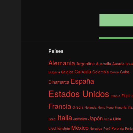
Países
Alemania
Argentina
Australia
Austria
Brasi
Canadá
Colombia
Cuba
Bélgica
Bulgaria
Corea
España
Dinamarca
Estados Unidos
Filipin
Etiopía
Francia
Grecia
Irl
Holanda
Hong Kong
Hungría
Italia
Japón
Jamaica
Libia
Israel
Kenia
México
Liechtenstein
Polonia
Noruega
Perú
Portu