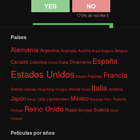
YES
NO
0
% do not like it
Países
Alemania
Argentina
Australia
Austria
Bélgica
Brasil
Bulgaria
España
Canadá
Dinamarca
Colombia
Cuba
Corea
Estados Unidos
Francia
Filipinas
Etiopía
Italia
Grecia
Irlanda
Jamaica
Holanda
Hong Kong
Hungría
Israel
México
Japón
Libia
Liechtenstein
Polonia
Kenia
Noruega
Perú
Reino Unido
Suecia
Rusia
Senegal
Portugal
Suiza
Turquía
Películas por años