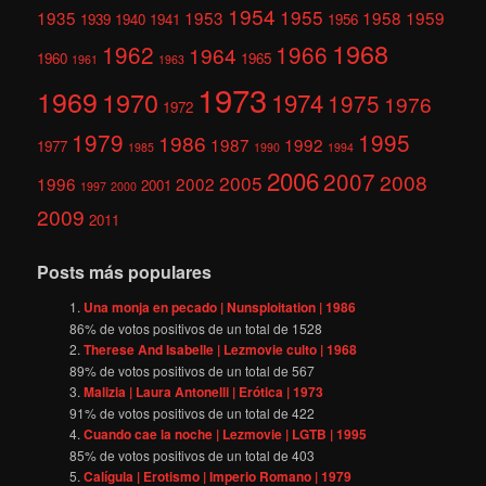
1954
1955
1935
1953
1958
1959
1939
1940
1941
1956
1968
1962
1966
1964
1960
1965
1961
1963
1973
1969
1970
1974
1975
1976
1972
1979
1995
1986
1987
1992
1977
1985
1990
1994
2006
2007
2008
2005
1996
2002
2001
1997
2000
2009
2011
Posts más populares
Una monja en pecado | Nunsploitation | 1986
86
% de votos positivos de un total de
1528
Therese And Isabelle | Lezmovie culto | 1968
89
% de votos positivos de un total de
567
Malizia | Laura Antonelli | Erótica | 1973
91
% de votos positivos de un total de
422
Cuando cae la noche | Lezmovie | LGTB | 1995
85
% de votos positivos de un total de
403
Calígula | Erotismo | Imperio Romano | 1979