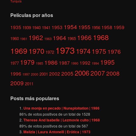
Turquía
Películas por años
1954
1955
1935
1953
1958
1959
1939
1940
1941
1956
1968
1962
1966
1964
1960
1965
1961
1963
1973
1969
1970
1974
1975
1976
1972
1979
1995
1986
1987
1992
1977
1985
1990
1994
2006
2007
2008
2005
1996
2002
2001
1997
2000
2009
2011
Posts más populares
Una monja en pecado | Nunsploitation | 1986
86
% de votos positivos de un total de
1528
Therese And Isabelle | Lezmovie culto | 1968
89
% de votos positivos de un total de
567
Malizia | Laura Antonelli | Erótica | 1973