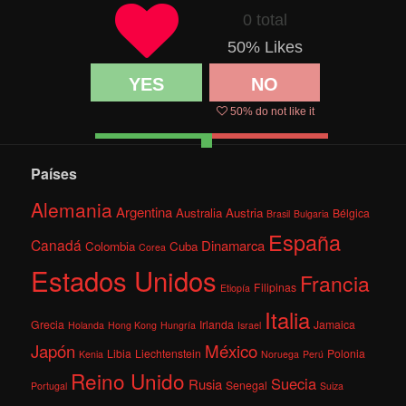
0 total
50
% Likes
YES
NO
50
% do not like it
Países
Alemania
Argentina
Australia
Austria
Bélgica
Brasil
Bulgaria
España
Canadá
Dinamarca
Colombia
Cuba
Corea
Estados Unidos
Francia
Filipinas
Etiopía
Italia
Grecia
Irlanda
Jamaica
Holanda
Hong Kong
Hungría
Israel
México
Japón
Libia
Liechtenstein
Polonia
Kenia
Noruega
Perú
Reino Unido
Suecia
Rusia
Senegal
Portugal
Suiza