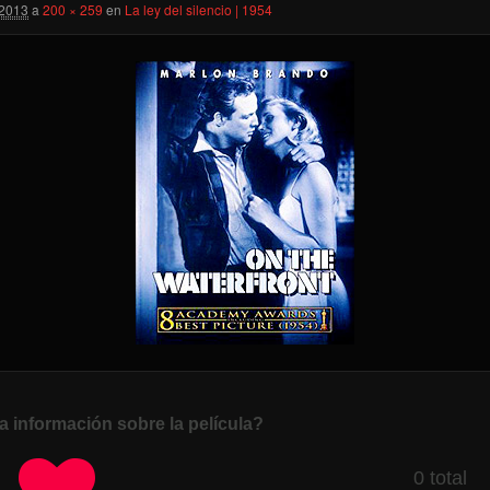
 2013
a
200 × 259
en
La ley del silencio | 1954
a información sobre la película?
0 total