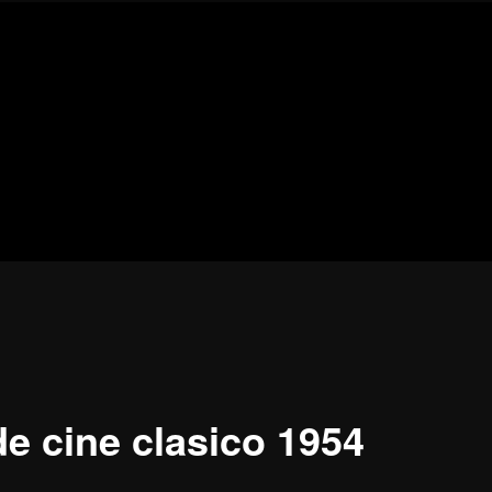
Blog
de
cine
pejino
pejino
de cine clasico 1954