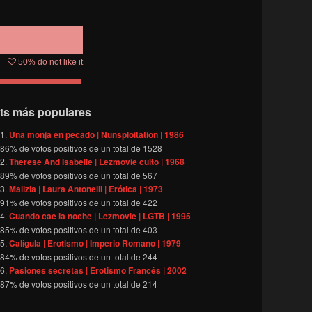
50
% do not like it
ts más populares
Una monja en pecado | Nunsploitation | 1986
86
% de votos positivos de un total de
1528
Therese And Isabelle | Lezmovie culto | 1968
89
% de votos positivos de un total de
567
Malizia | Laura Antonelli | Erótica | 1973
91
% de votos positivos de un total de
422
Cuando cae la noche | Lezmovie | LGTB | 1995
85
% de votos positivos de un total de
403
Calígula | Erotismo | Imperio Romano | 1979
84
% de votos positivos de un total de
244
Pasiones secretas | Erotismo Francés | 2002
87
% de votos positivos de un total de
214