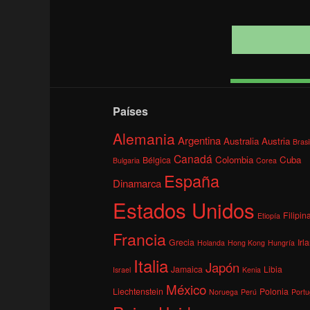
Países
Alemania
Argentina
Australia
Austria
Brasi
Canadá
Colombia
Cuba
Bélgica
Bulgaria
Corea
España
Dinamarca
Estados Unidos
Filipin
Etiopía
Francia
Grecia
Irl
Holanda
Hong Kong
Hungría
Italia
Japón
Jamaica
Libia
Israel
Kenia
México
Liechtenstein
Polonia
Noruega
Perú
Portu