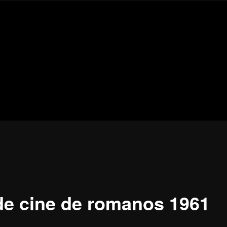
Blog
de
cine
pejino
pejino
de cine de romanos 1961