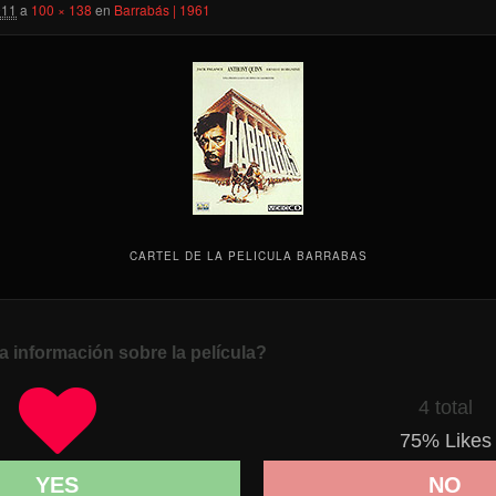
011
a
100 × 138
en
Barrabás | 1961
CARTEL DE LA PELICULA BARRABAS
a información sobre la película?
4 total
75
% Likes
YES
NO