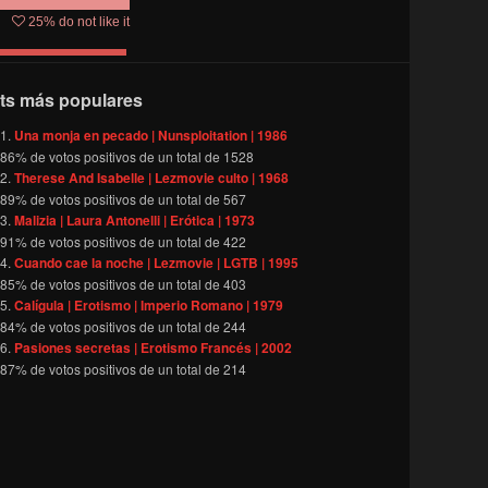
25
% do not like it
ts más populares
Una monja en pecado | Nunsploitation | 1986
86
% de votos positivos de un total de
1528
Therese And Isabelle | Lezmovie culto | 1968
89
% de votos positivos de un total de
567
Malizia | Laura Antonelli | Erótica | 1973
91
% de votos positivos de un total de
422
Cuando cae la noche | Lezmovie | LGTB | 1995
85
% de votos positivos de un total de
403
Calígula | Erotismo | Imperio Romano | 1979
84
% de votos positivos de un total de
244
Pasiones secretas | Erotismo Francés | 2002
87
% de votos positivos de un total de
214