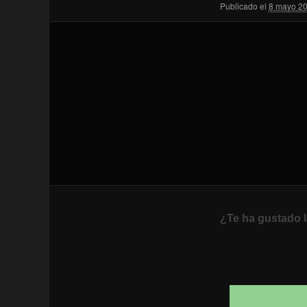
Publicado el
8 mayo 2
¿Te ha gustado l