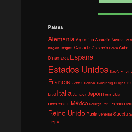
Países
Alemania
Argentina
Australia
Austria
Brasi
Canadá
Colombia
Cuba
Bélgica
Bulgaria
Corea
España
Dinamarca
Estados Unidos
Filipin
Etiopía
Francia
Grecia
Irl
Holanda
Hong Kong
Hungría
Italia
Japón
Jamaica
Libia
Israel
Kenia
México
Liechtenstein
Polonia
Noruega
Perú
Portu
Reino Unido
Suecia
Rusia
Senegal
S
Turquía