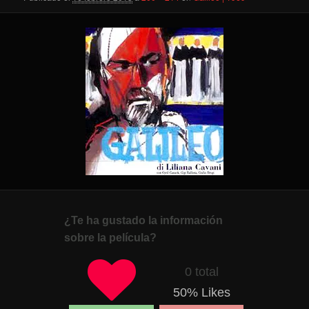
¿Te ha gustado la información
sobre la película?
0 total
50
% Likes