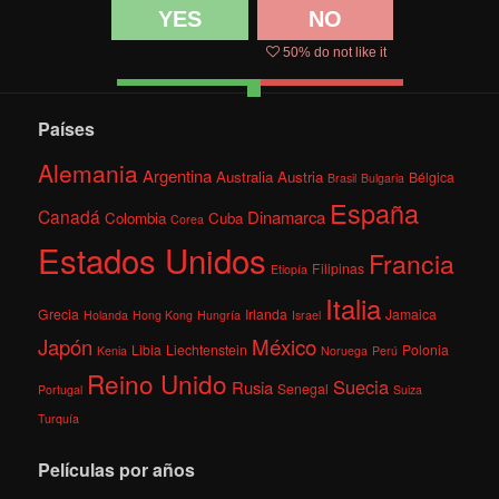
YES
NO
50
% do not like it
Países
Alemania
Argentina
Australia
Austria
Bélgica
Brasil
Bulgaria
España
Canadá
Dinamarca
Colombia
Cuba
Corea
Estados Unidos
Francia
Filipinas
Etiopía
Italia
Grecia
Irlanda
Jamaica
Holanda
Hong Kong
Hungría
Israel
México
Japón
Libia
Liechtenstein
Polonia
Kenia
Noruega
Perú
Reino Unido
Suecia
Rusia
Senegal
Portugal
Suiza
Turquía
Películas por años