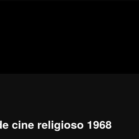
Blog
de
cine
pejino
pejino
de cine religioso 1968