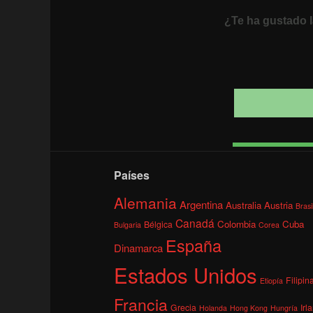
¿Te ha gustado l
Países
Alemania
Argentina
Australia
Austria
Brasi
Canadá
Colombia
Cuba
Bélgica
Bulgaria
Corea
España
Dinamarca
Estados Unidos
Filipin
Etiopía
Francia
Grecia
Irl
Holanda
Hong Kong
Hungría