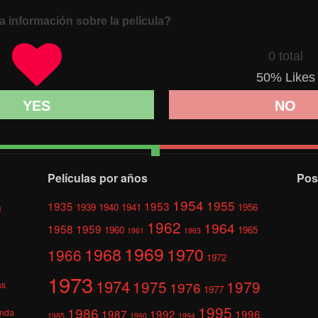
a información sobre la película?
0 total
50
% Likes
YES
NO
Películas por años
Pos
1954
1955
1935
1953
1939
1940
1941
1956
l
1962
1964
1958
1959
1960
1965
1961
1963
1969
1968
1970
1966
1972
1973
1974
1975
1979
1976
as
1977
1995
1986
anda
1987
1992
1996
1985
1990
1994