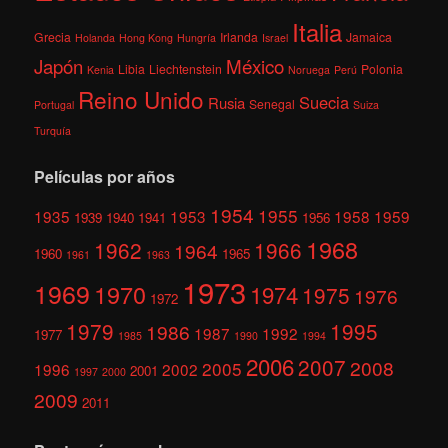
Italia
Grecia
Irlanda
Jamaica
Holanda
Hong Kong
Hungría
Israel
México
Japón
Libia
Liechtenstein
Polonia
Kenia
Noruega
Perú
Reino Unido
Suecia
Rusia
Senegal
Portugal
Suiza
Turquía
Películas por años
1954
1955
1935
1953
1958
1959
1939
1940
1941
1956
1968
1962
1966
1964
1960
1965
1961
1963
1973
1969
1970
1974
1975
1976
1972
1979
1995
1986
1987
1992
1977
1985
1990
1994
2006
2007
2008
2005
1996
2002
2001
1997
2000
2009
2011