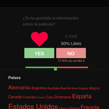
¿Te ha gustado la información
sobre la película?
0 total
50
% Likes
YES
NO
50
% do not like it
Países
Alemania
Argentina
Australia
Austria
Bélgica
Brasil
Bulgaria
España
Canadá
Dinamarca
Colombia
Cuba
Corea
Estados Unidos
Francia
Filipinas
Etiopía