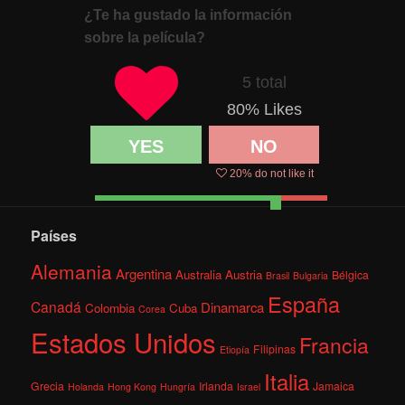
¿Te ha gustado la información
sobre la película?
5 total
80
% Likes
YES
NO
20
% do not like it
Países
Alemania
Argentina
Australia
Austria
Bélgica
Brasil
Bulgaria
España
Canadá
Dinamarca
Colombia
Cuba
Corea
Estados Unidos
Francia
Filipinas
Etiopía
Italia
Grecia
Irlanda
Jamaica
Holanda
Hong Kong
Hungría
Israel