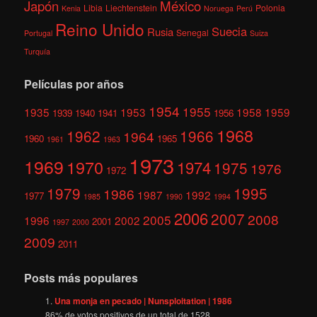
México
Japón
Libia
Liechtenstein
Polonia
Kenia
Noruega
Perú
Reino Unido
Suecia
Rusia
Senegal
Portugal
Suiza
Turquía
Películas por años
1954
1955
1935
1953
1958
1959
1939
1940
1941
1956
1968
1962
1966
1964
1960
1965
1961
1963
1973
1969
1970
1974
1975
1976
1972
1979
1995
1986
1987
1992
1977
1985
1990
1994
2006
2007
2008
2005
1996
2002
2001
1997
2000
2009
2011
Posts más populares
Una monja en pecado | Nunsploitation | 1986
86
% de votos positivos de un total de
1528