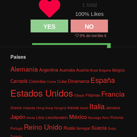
1 total
100
% Likes
YES
NO
0
% do not like it
Países
Alemania
Argentina
Australia
Austria
Bélgica
Brasil
Bulgaria
España
Canadá
Dinamarca
Colombia
Cuba
Corea
Estados Unidos
Francia
Filipinas
Etiopía
Italia
Grecia
Irlanda
Jamaica
Holanda
Hong Kong
Hungría
Israel
México
Japón
Libia
Liechtenstein
Polonia
Kenia
Noruega
Perú
Reino Unido
Suecia
Rusia
Senegal
Portugal
Suiza
Turquía