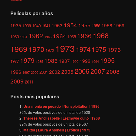
Películas por años
1954
1955
1935
1953
1958
1959
1939
1940
1941
1956
1968
1962
1966
1964
1960
1965
1961
1963
1973
1969
1970
1974
1975
1976
1972
1979
1995
1986
1987
1992
1977
1985
1990
1994
2006
2007
2008
2005
1996
2002
2001
1997
2000
2009
2011
Posts más populares
Una monja en pecado | Nunsploitation | 1986
86
% de votos positivos de un total de
1528
Therese And Isabelle | Lezmovie culto | 1968
89
% de votos positivos de un total de
567
Malizia | Laura Antonelli | Erótica | 1973
91
% de votos positivos de un total de
422