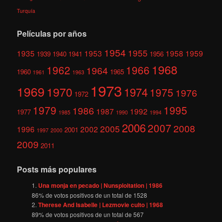
Turquía
Películas por años
1954
1955
1935
1953
1958
1959
1939
1940
1941
1956
1968
1962
1966
1964
1960
1965
1961
1963
1973
1969
1970
1974
1975
1976
1972
1979
1995
1986
1987
1992
1977
1985
1990
1994
2006
2007
2008
2005
1996
2002
2001
1997
2000
2009
2011
Posts más populares
Una monja en pecado | Nunsploitation | 1986
86
% de votos positivos de un total de
1528
Therese And Isabelle | Lezmovie culto | 1968
89
% de votos positivos de un total de
567