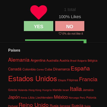
1 total
100
% Likes
YES
NO
0
% do not like it
Países
Alemania
Argentina
Australia
Austria
Bélgica
Brasil
Bulgaria
España
Canadá
Dinamarca
Colombia
Cuba
Corea
Estados Unidos
Francia
Filipinas
Etiopía
Italia
Grecia
Irlanda
Jamaica
Holanda
Hong Kong
Hungría
Israel
México
Japón
Libia
Liechtenstein
Polonia
Kenia
Noruega
Perú
Reino Unido
Suecia
Rusia
Senegal
Portugal
Suiza