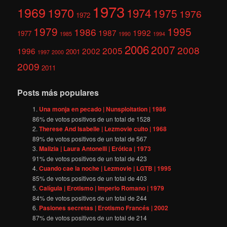
1973
1969
1970
1974
1975
1976
1972
1979
1995
1986
1987
1992
1977
1985
1990
1994
2006
2007
2008
2005
1996
2002
2001
1997
2000
2009
2011
Posts más populares
Una monja en pecado | Nunsploitation | 1986
86
% de votos positivos de un total de
1528
Therese And Isabelle | Lezmovie culto | 1968
89
% de votos positivos de un total de
567
Malizia | Laura Antonelli | Erótica | 1973
91
% de votos positivos de un total de
423
Cuando cae la noche | Lezmovie | LGTB | 1995
85
% de votos positivos de un total de
403
Calígula | Erotismo | Imperio Romano | 1979
84
% de votos positivos de un total de
244
Pasiones secretas | Erotismo Francés | 2002
87
% de votos positivos de un total de
214