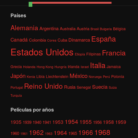
Países
Alemania
Argentina
Australia
Austria
Bélgica
Brasil
Bulgaria
España
Canadá
Dinamarca
Colombia
Cuba
Corea
Estados Unidos
Francia
Filipinas
Etiopía
Italia
Grecia
Irlanda
Jamaica
Holanda
Hong Kong
Hungría
Israel
México
Japón
Libia
Liechtenstein
Polonia
Kenia
Noruega
Perú
Reino Unido
Suecia
Rusia
Senegal
Portugal
Suiza
Turquía
Películas por años
1954
1955
1935
1953
1958
1959
1939
1940
1941
1956
1968
1962
1966
1964
1960
1965
1961
1963