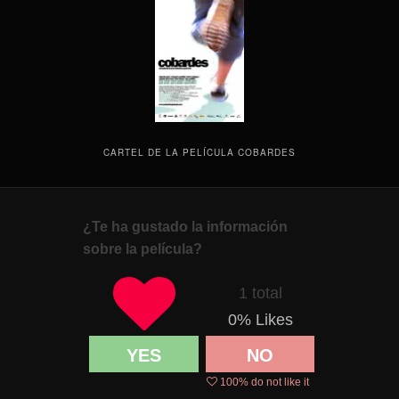
CARTEL DE LA PELÍCULA COBARDES
¿Te ha gustado la información
sobre la película?
1 total
0
% Likes
YES
NO
100
% do not like it