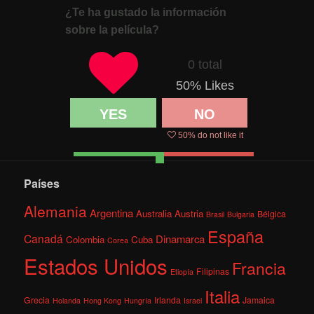
¿Te ha gustado la información
sobre la película?
0 total
50
% Likes
YES
NO
50
% do not like it
Países
Alemania
Argentina
Australia
Austria
Bélgica
Brasil
Bulgaria
España
Canadá
Dinamarca
Colombia
Cuba
Corea
Estados Unidos
Francia
Filipinas
Etiopía
Italia
Grecia
Irlanda
Jamaica
Holanda
Hong Kong
Hungría
Israel