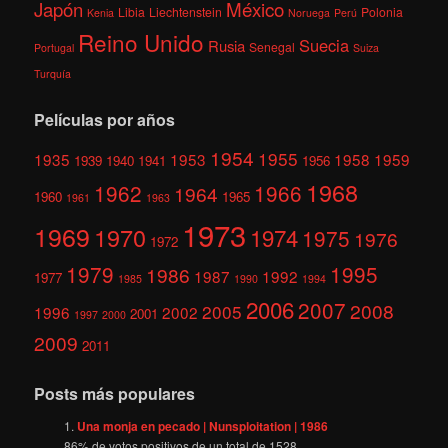
México
Japón
Libia
Liechtenstein
Polonia
Kenia
Noruega
Perú
Reino Unido
Suecia
Rusia
Senegal
Portugal
Suiza
Turquía
Películas por años
1954
1955
1935
1953
1958
1959
1939
1940
1941
1956
1968
1962
1966
1964
1960
1965
1961
1963
1973
1969
1970
1974
1975
1976
1972
1979
1995
1986
1987
1992
1977
1985
1990
1994
2006
2007
2008
2005
1996
2002
2001
1997
2000
2009
2011
Posts más populares
Una monja en pecado | Nunsploitation | 1986
86
% de votos positivos de un total de
1528