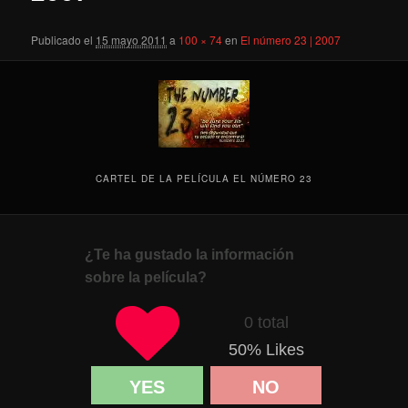
Publicado el
15 mayo 2011
a
100 × 74
en
El número 23 | 2007
CARTEL DE LA PELÍCULA EL NÚMERO 23
¿Te ha gustado la información
sobre la película?
0 total
50
% Likes
YES
NO