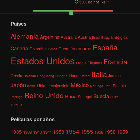
50
% do not like it
Países
Alemania
Argentina
Australia
Austria
Bélgica
Brasil
Bulgaria
España
Canadá
Dinamarca
Colombia
Cuba
Corea
Estados Unidos
Francia
Filipinas
Etiopía
Italia
Grecia
Irlanda
Jamaica
Holanda
Hong Kong
Hungría
Israel
México
Japón
Libia
Liechtenstein
Polonia
Kenia
Noruega
Perú
Reino Unido
Suecia
Rusia
Senegal
Portugal
Suiza
Turquía
Películas por años
1954
1955
1935
1953
1958
1959
1939
1940
1941
1956