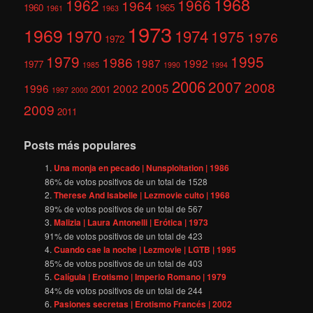
1968
1962
1966
1964
1960
1965
1961
1963
1973
1969
1970
1974
1975
1976
1972
1979
1995
1986
1987
1992
1977
1985
1990
1994
2006
2007
2008
2005
1996
2002
2001
1997
2000
2009
2011
Posts más populares
Una monja en pecado | Nunsploitation | 1986
86
% de votos positivos de un total de
1528
Therese And Isabelle | Lezmovie culto | 1968
89
% de votos positivos de un total de
567
Malizia | Laura Antonelli | Erótica | 1973
91
% de votos positivos de un total de
423
Cuando cae la noche | Lezmovie | LGTB | 1995
85
% de votos positivos de un total de
403
Calígula | Erotismo | Imperio Romano | 1979
84
% de votos positivos de un total de
244
Pasiones secretas | Erotismo Francés | 2002