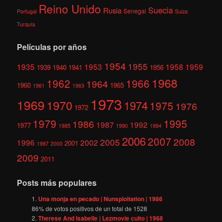
Reino Unido
Suecia
Rusia
Senegal
Portugal
Suiza
Turquía
Películas por años
1954
1955
1935
1953
1958
1959
1939
1940
1941
1956
1968
1962
1966
1964
1960
1965
1961
1963
1973
1969
1970
1974
1975
1976
1972
1979
1995
1986
1987
1992
1977
1985
1990
1994
2006
2007
2008
2005
1996
2002
2001
1997
2000
2009
2011
Posts más populares
Una monja en pecado | Nunsploitation | 1986
86
% de votos positivos de un total de
1528
Therese And Isabelle | Lezmovie culto | 1968