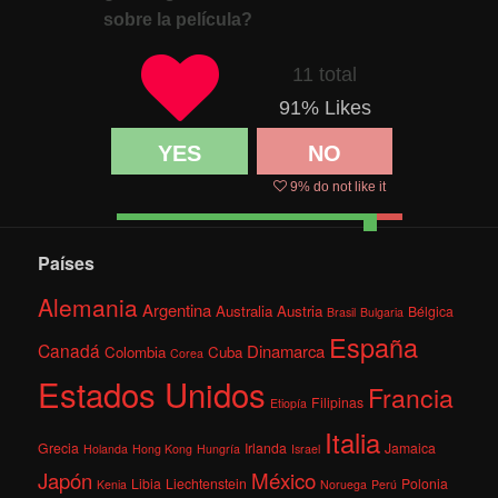
sobre la película?
11 total
91
% Likes
YES
NO
9
% do not like it
Países
Alemania
Argentina
Australia
Austria
Bélgica
Brasil
Bulgaria
España
Canadá
Dinamarca
Colombia
Cuba
Corea
Estados Unidos
Francia
Filipinas
Etiopía
Italia
Grecia
Irlanda
Jamaica
Holanda
Hong Kong
Hungría
Israel
México
Japón
Libia
Liechtenstein
Polonia
Kenia
Noruega
Perú