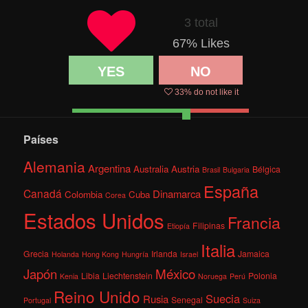
3 total
67
% Likes
YES
NO
33
% do not like it
Países
Alemania
Argentina
Australia
Austria
Bélgica
Brasil
Bulgaria
España
Canadá
Dinamarca
Colombia
Cuba
Corea
Estados Unidos
Francia
Filipinas
Etiopía
Italia
Grecia
Irlanda
Jamaica
Holanda
Hong Kong
Hungría
Israel
México
Japón
Libia
Liechtenstein
Polonia
Kenia
Noruega
Perú
Reino Unido
Suecia
Rusia
Senegal
Portugal
Suiza