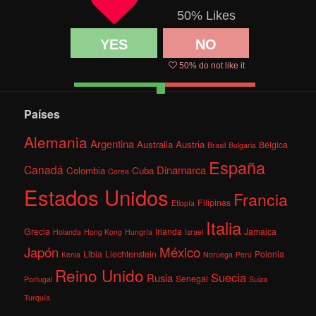
50
% Likes
YES
NO
50
% do not like it
Países
Alemania
Argentina
Australia
Austria
Bélgica
Brasil
Bulgaria
España
Canadá
Dinamarca
Colombia
Cuba
Corea
Estados Unidos
Francia
Filipinas
Etiopía
Italia
Grecia
Irlanda
Jamaica
Holanda
Hong Kong
Hungría
Israel
México
Japón
Libia
Liechtenstein
Polonia
Kenia
Noruega
Perú
Reino Unido
Suecia
Rusia
Senegal
Portugal
Suiza
Turquía