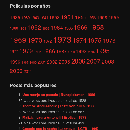
Películas por años
1954
1955
1935
1953
1958
1959
1939
1940
1941
1956
1968
1962
1966
1964
1960
1965
1961
1963
1973
1969
1970
1974
1975
1976
1972
1979
1995
1986
1987
1992
1977
1985
1990
1994
2006
2007
2008
2005
1996
2002
2001
1997
2000
2009
2011
Posts más populares
Una monja en pecado | Nunsploitation | 1986
86
% de votos positivos de un total de
1528
Therese And Isabelle | Lezmovie culto | 1968
89
% de votos positivos de un total de
567
Malizia | Laura Antonelli | Erótica | 1973
91
% de votos positivos de un total de
423
Cuando cae la noche | Lezmovie | LGTB | 1995