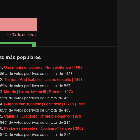
s
0
% do not like it
ts más populares
Una monja en pecado | Nunsploitation | 1986
86
% de votos positivos de un total de
1528
Therese And Isabelle | Lezmovie culto | 1968
89
% de votos positivos de un total de
567
Malizia | Laura Antonelli | Erótica | 1973
91
% de votos positivos de un total de
422
Cuando cae la noche | Lezmovie | LGTB | 1995
85
% de votos positivos de un total de
403
Calígula | Erotismo | Imperio Romano | 1979
84
% de votos positivos de un total de
244
Pasiones secretas | Erotismo Francés | 2002
87
% de votos positivos de un total de
214