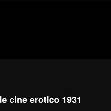
Blog
de
cine
pejino
pejino
de cine erotico 1931