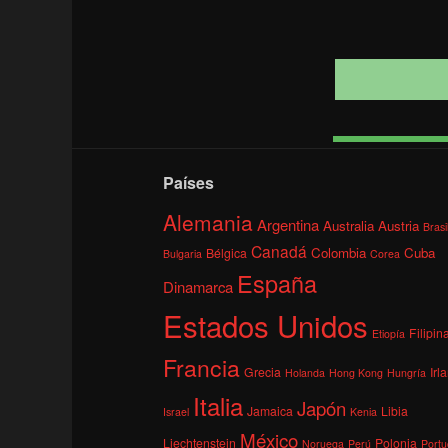
Países
Alemania
Argentina
Australia
Austria
Brasi
Canadá
Colombia
Cuba
Bélgica
Bulgaria
Corea
España
Dinamarca
Estados Unidos
Filipin
Etiopía
Francia
Grecia
Irl
Holanda
Hong Kong
Hungría
Italia
Japón
Jamaica
Libia
Israel
Kenia
México
Liechtenstein
Polonia
Noruega
Perú
Portu