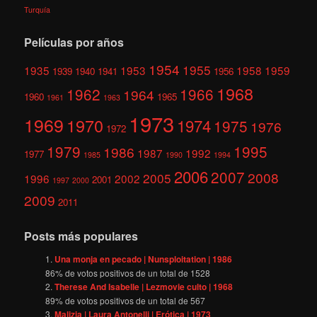
Turquía
Películas por años
1954
1955
1935
1953
1958
1959
1939
1940
1941
1956
1968
1962
1966
1964
1960
1965
1961
1963
1973
1969
1970
1974
1975
1976
1972
1979
1995
1986
1987
1992
1977
1985
1990
1994
2006
2007
2008
2005
1996
2002
2001
1997
2000
2009
2011
Posts más populares
Una monja en pecado | Nunsploitation | 1986
86
% de votos positivos de un total de
1528
Therese And Isabelle | Lezmovie culto | 1968
89
% de votos positivos de un total de
567
Malizia | Laura Antonelli | Erótica | 1973