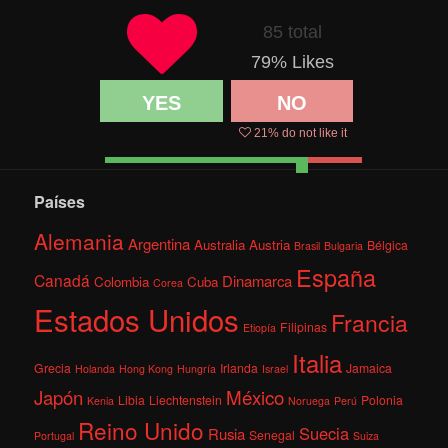
85 total
79
% Likes
YES
NO
21
% do not like it
Países
Alemania
Argentina
Australia
Austria
Bélgica
Brasil
Bulgaria
España
Canadá
Dinamarca
Colombia
Cuba
Corea
Estados Unidos
Francia
Filipinas
Etiopía
Italia
Grecia
Irlanda
Jamaica
Holanda
Hong Kong
Hungría
Israel
México
Japón
Libia
Liechtenstein
Polonia
Kenia
Noruega
Perú
Reino Unido
Suecia
Rusia
Senegal
Portugal
Suiza