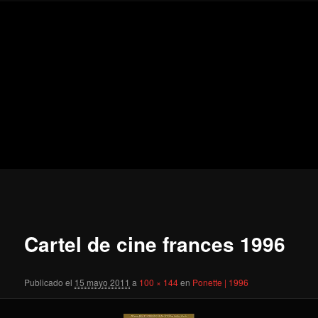
Ir
Secondary
Blog
al
menu
de
contenido
cine
Para todos los públicos
principal
pejino
Blog de cine pejino
Navegador
de
imágenes
Cartel de cine frances 1996
Publicado el
15 mayo 2011
a
100 × 144
en
Ponette | 1996