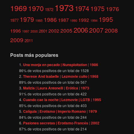
1973
1969
1970
1974
1975
1976
1972
1979
1995
1986
1987
1992
1977
1985
1990
1994
2006
2007
2008
2005
1996
2002
2001
1997
2000
2009
2011
Posts más populares
Una monja en pecado | Nunsploitation | 1986
86
% de votos positivos de un total de
1528
Therese And Isabelle | Lezmovie culto | 1968
89
% de votos positivos de un total de
567
Malizia | Laura Antonelli | Erótica | 1973
91
% de votos positivos de un total de
422
Cuando cae la noche | Lezmovie | LGTB | 1995
85
% de votos positivos de un total de
403
Calígula | Erotismo | Imperio Romano | 1979
84
% de votos positivos de un total de
244
Pasiones secretas | Erotismo Francés | 2002
87
% de votos positivos de un total de
214