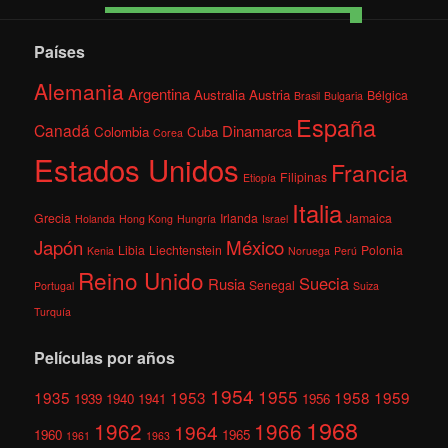
Países
Alemania
Argentina
Australia
Austria
Bélgica
Brasil
Bulgaria
España
Canadá
Dinamarca
Colombia
Cuba
Corea
Estados Unidos
Francia
Filipinas
Etiopía
Italia
Grecia
Irlanda
Jamaica
Holanda
Hong Kong
Hungría
Israel
México
Japón
Libia
Liechtenstein
Polonia
Kenia
Noruega
Perú
Reino Unido
Suecia
Rusia
Senegal
Portugal
Suiza
Turquía
Películas por años
1954
1955
1935
1953
1958
1959
1939
1940
1941
1956
1968
1962
1966
1964
1960
1965
1961
1963