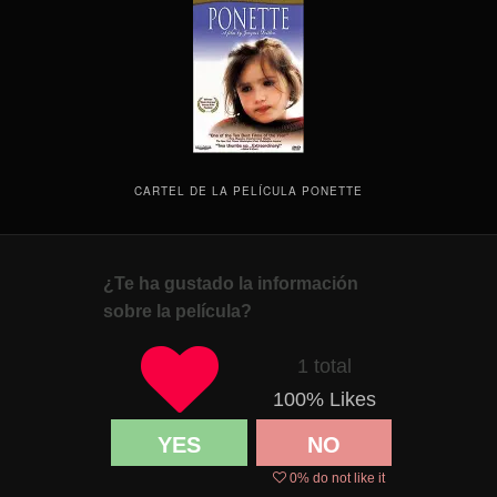
CARTEL DE LA PELÍCULA PONETTE
¿Te ha gustado la información
sobre la película?
1 total
100
% Likes
YES
NO
0
% do not like it