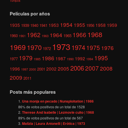
Turquía
Películas por años
1954
1955
1935
1953
1958
1959
1939
1940
1941
1956
1968
1962
1966
1964
1960
1965
1961
1963
1973
1969
1970
1974
1975
1976
1972
1979
1995
1986
1987
1992
1977
1985
1990
1994
2006
2007
2008
2005
1996
2002
2001
1997
2000
2009
2011
Posts más populares
Una monja en pecado | Nunsploitation | 1986
86
% de votos positivos de un total de
1528
Therese And Isabelle | Lezmovie culto | 1968
89
% de votos positivos de un total de
567
Malizia | Laura Antonelli | Erótica | 1973