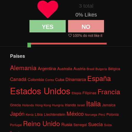
3 total
0
% Likes
YES
NO
100
% do not like it
Países
Alemania
Argentina
Australia
Austria
Bélgica
Brasil
Bulgaria
España
Canadá
Dinamarca
Colombia
Cuba
Corea
Estados Unidos
Francia
Filipinas
Etiopía
Italia
Grecia
Irlanda
Jamaica
Holanda
Hong Kong
Hungría
Israel
México
Japón
Libia
Liechtenstein
Polonia
Kenia
Noruega
Perú
Reino Unido
Suecia
Rusia
Senegal
Portugal
Suiza