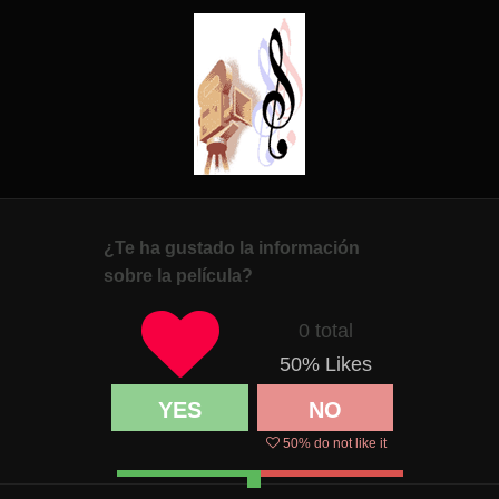
¿Te ha gustado la información
sobre la película?
0 total
50
% Likes
YES
NO
50
% do not like it