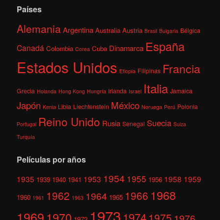
Países
Alemania
Argentina
Australia
Austria
Bélgica
Brasil
Bulgaria
España
Canadá
Dinamarca
Colombia
Cuba
Corea
Estados Unidos
Francia
Filipinas
Etiopía
Italia
Grecia
Irlanda
Jamaica
Holanda
Hong Kong
Hungría
Israel
México
Japón
Libia
Liechtenstein
Polonia
Kenia
Noruega
Perú
Reino Unido
Suecia
Rusia
Senegal
Portugal
Suiza
Turquía
Películas por años
1954
1955
1935
1953
1958
1959
1939
1940
1941
1956
1968
1962
1966
1964
1960
1965
1961
1963
1973
1969
1970
1974
1975
1976
1972