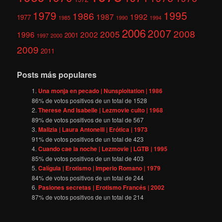
1979
1995
1986
1987
1992
1977
1985
1990
1994
2006
2007
2008
2005
1996
2002
2001
1997
2000
2009
2011
Posts más populares
Una monja en pecado | Nunsploitation | 1986
86
% de votos positivos de un total de
1528
Therese And Isabelle | Lezmovie culto | 1968
89
% de votos positivos de un total de
567
Malizia | Laura Antonelli | Erótica | 1973
91
% de votos positivos de un total de
423
Cuando cae la noche | Lezmovie | LGTB | 1995
85
% de votos positivos de un total de
403
Calígula | Erotismo | Imperio Romano | 1979
84
% de votos positivos de un total de
244
Pasiones secretas | Erotismo Francés | 2002
87
% de votos positivos de un total de
214