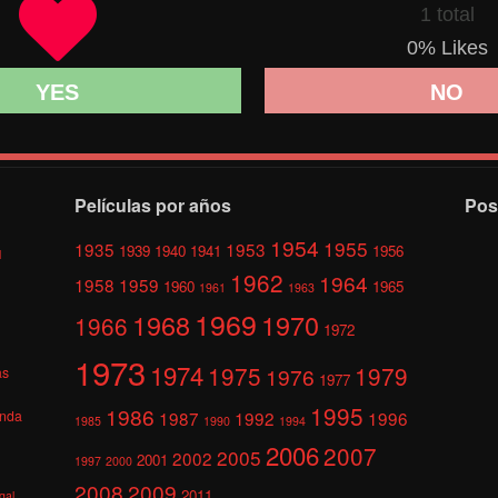
1 total
0
% Likes
YES
NO
Películas por años
Pos
1954
1955
1935
1953
1939
1940
1941
1956
l
1962
1964
1958
1959
1960
1965
1961
1963
1969
1968
1970
1966
1972
1973
1974
1975
1979
1976
as
1977
1995
1986
anda
1987
1992
1996
1985
1990
1994
2006
2007
2005
2002
2001
1997
2000
2008
2009
2011
gal