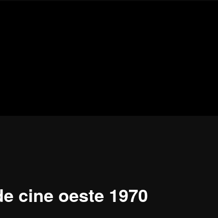
Blog
de
cine
pejino
pejino
de cine oeste 1970