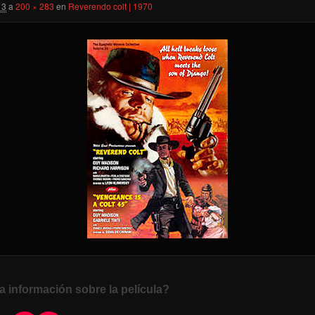
13
a
200 × 283
en
Reverendo colt | 1970
a información sobre la película?