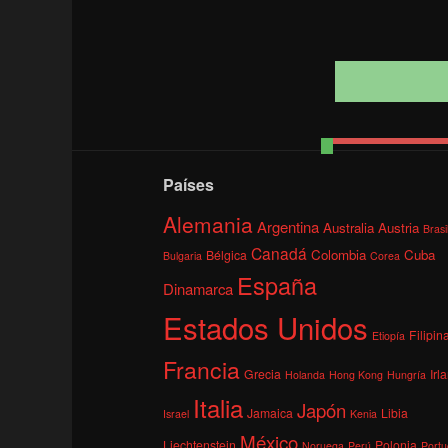
Países
Alemania
Argentina
Australia
Austria
Brasi
Canadá
Colombia
Cuba
Bélgica
Bulgaria
Corea
España
Dinamarca
Estados Unidos
Filipin
Etiopía
Francia
Grecia
Irl
Holanda
Hong Kong
Hungría
Italia
Japón
Jamaica
Libia
Israel
Kenia
México
Liechtenstein
Polonia
Noruega
Perú
Portu