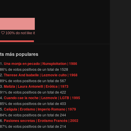
100
% do not like it
ts más populares
Una monja en pecado | Nunsploitation | 1986
86
% de votos positivos de un total de
1528
Therese And Isabelle | Lezmovie culto | 1968
89
% de votos positivos de un total de
567
Malizia | Laura Antonelli | Erótica | 1973
91
% de votos positivos de un total de
422
Cuando cae la noche | Lezmovie | LGTB | 1995
85
% de votos positivos de un total de
403
Calígula | Erotismo | Imperio Romano | 1979
84
% de votos positivos de un total de
244
Pasiones secretas | Erotismo Francés | 2002
87
% de votos positivos de un total de
214