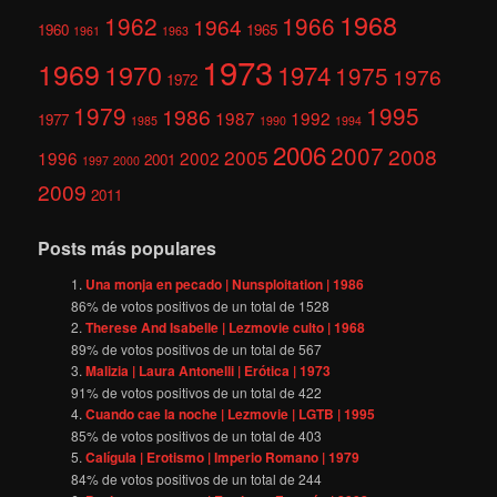
1968
1962
1966
1964
1960
1965
1961
1963
1973
1969
1970
1974
1975
1976
1972
1979
1995
1986
1987
1992
1977
1985
1990
1994
2006
2007
2008
2005
1996
2002
2001
1997
2000
2009
2011
Posts más populares
Una monja en pecado | Nunsploitation | 1986
86
% de votos positivos de un total de
1528
Therese And Isabelle | Lezmovie culto | 1968
89
% de votos positivos de un total de
567
Malizia | Laura Antonelli | Erótica | 1973
91
% de votos positivos de un total de
422
Cuando cae la noche | Lezmovie | LGTB | 1995
85
% de votos positivos de un total de
403
Calígula | Erotismo | Imperio Romano | 1979
84
% de votos positivos de un total de
244