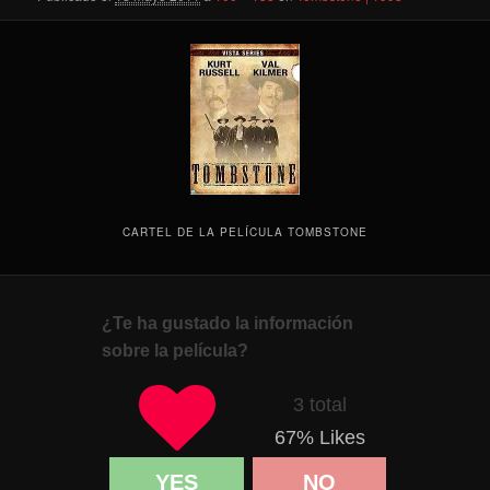
CARTEL DE LA PELÍCULA TOMBSTONE
¿Te ha gustado la información
sobre la película?
3 total
67
% Likes
YES
NO