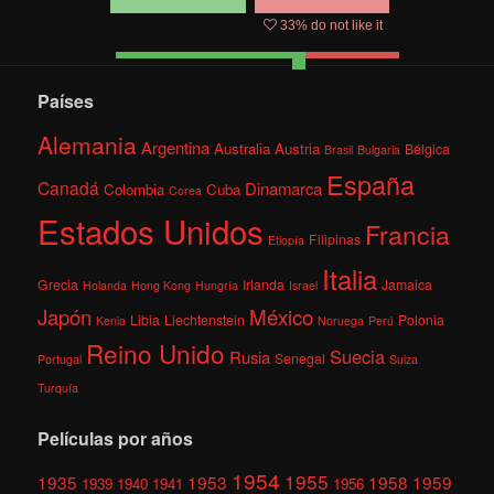
33
% do not like it
Países
Alemania
Argentina
Australia
Austria
Bélgica
Brasil
Bulgaria
España
Canadá
Dinamarca
Colombia
Cuba
Corea
Estados Unidos
Francia
Filipinas
Etiopía
Italia
Grecia
Irlanda
Jamaica
Holanda
Hong Kong
Hungría
Israel
México
Japón
Libia
Liechtenstein
Polonia
Kenia
Noruega
Perú
Reino Unido
Suecia
Rusia
Senegal
Portugal
Suiza
Turquía
Películas por años
1954
1955
1935
1953
1958
1959
1939
1940
1941
1956