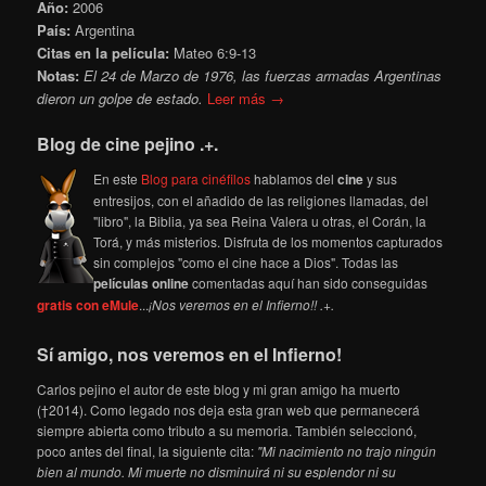
Año:
2006
País:
Argentina
Citas en la película:
Mateo 6:9-13
Notas:
El 24 de Marzo de 1976, las fuerzas armadas Argentinas
dieron un golpe de estado.
Leer más →
Blog de cine pejino .+.
En este
Blog para cinéfilos
hablamos del
cine
y sus
entresijos, con el añadido de las religiones llamadas, del
"libro", la Biblia, ya sea Reina Valera u otras, el Corán, la
Torá, y más misterios. Disfruta de los momentos capturados
sin complejos "como el cine hace a Dios". Todas las
películas online
comentadas aquí han sido conseguidas
gratis con eMule
...
¡Nos veremos en el Infierno!! .+.
Sí amigo, nos veremos en el Infierno!
Carlos pejino el autor de este blog y mi gran amigo ha muerto
(†2014). Como legado nos deja esta gran web que permanecerá
siempre abierta como tributo a su memoria. También seleccionó,
poco antes del final, la siguiente cita:
"Mi nacimiento no trajo ningún
bien al mundo. Mi muerte no disminuirá ni su esplendor ni su