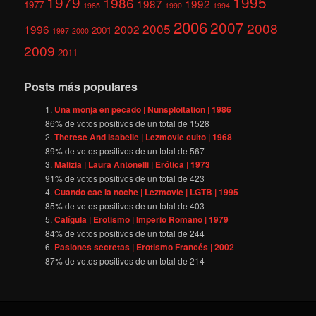
1979
1995
1986
1987
1992
1977
1985
1990
1994
2006
2007
2008
2005
1996
2002
2001
1997
2000
2009
2011
Posts más populares
Una monja en pecado | Nunsploitation | 1986
86
% de votos positivos de un total de
1528
Therese And Isabelle | Lezmovie culto | 1968
89
% de votos positivos de un total de
567
Malizia | Laura Antonelli | Erótica | 1973
91
% de votos positivos de un total de
423
Cuando cae la noche | Lezmovie | LGTB | 1995
85
% de votos positivos de un total de
403
Calígula | Erotismo | Imperio Romano | 1979
84
% de votos positivos de un total de
244
Pasiones secretas | Erotismo Francés | 2002
87
% de votos positivos de un total de
214