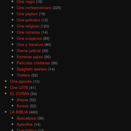
Cine negro
(18)
Cine norteamericano
(220)
Cine peplum
(19)
Cine policiaco
(12)
Cine religioso
(120)
Cine romanos
(14)
Cine suspense
(89)
Cine y literatura
(80)
Drama judicial
(39)
Estrenos pejino
(95)
Películas cristianas
(99)
Spaghetti western
(14)
Thrillers
(52)
Cine japonés
(13)
Cine LGTB
(41)
EL CORÁN
(54)
Aleyas
(52)
Azoras
(52)
LA BIBLIA
(460)
Apocalipsis
(39)
Apócrifos
(14)
Cine bíblico
(13)