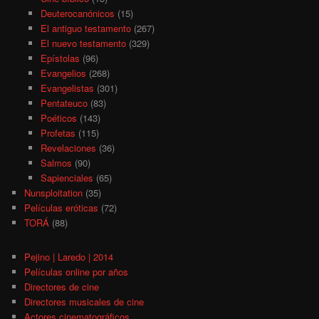
Deuterocanónicos
(15)
El antiguo testamento
(267)
El nuevo testamento
(329)
Epístolas
(96)
Evangelios
(268)
Evangelistas
(301)
Pentateuco
(83)
Poéticos
(143)
Profetas
(115)
Revelaciones
(36)
Salmos
(90)
Sapienciales
(65)
Nunsploitation
(35)
Películas eróticas
(72)
TORÁ
(88)
Pejino | Laredo | 2014
Películas online por años
Directores de cine
Directores musicales de cine
Actores cinematográficos