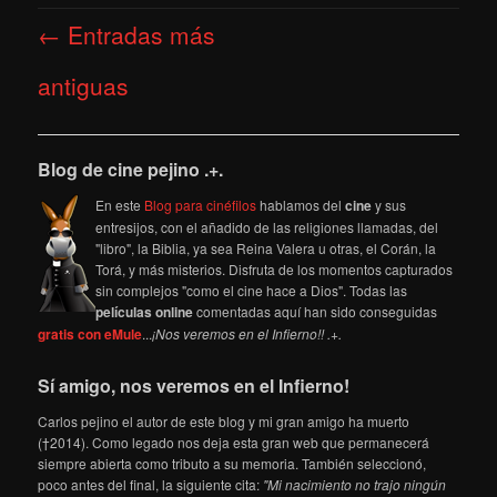
Navegación
←
Entradas más
de
entradas
antiguas
Blog de cine pejino .+.
En este
Blog para cinéfilos
hablamos del
cine
y sus
entresijos, con el añadido de las religiones llamadas, del
"libro", la Biblia, ya sea Reina Valera u otras, el Corán, la
Torá, y más misterios. Disfruta de los momentos capturados
sin complejos "como el cine hace a Dios". Todas las
películas online
comentadas aquí han sido conseguidas
gratis con eMule
...
¡Nos veremos en el Infierno!! .+.
Sí amigo, nos veremos en el Infierno!
Carlos pejino el autor de este blog y mi gran amigo ha muerto
(†2014). Como legado nos deja esta gran web que permanecerá
siempre abierta como tributo a su memoria. También seleccionó,
poco antes del final, la siguiente cita:
"Mi nacimiento no trajo ningún