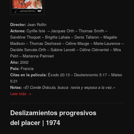
Director:
Jean Rollin
Actores:
Cyrille Iste – Jacques Orth – Thomas Smith –
Sandrine Thoquet – Brigitte Lahaie – Denis Tallaron – Magalie
Madison – Thomas Desfossé – Céline Mauge – Marie-Laurence –
Danièle Servais-Orth – Sabine Lenoël – Céline Clémentel – Mira
Petri – Marianna Palmieri
Año:
2002
País:
Francia
Citas en la película:
Éxodo 20:13 – Deuteronomio 5:17 – Mateo
5:21
Notas:
«El Conde Drácula, busca novia y esposa a la vez.»
Leer más →
Deslizamientos progresivos
del placer | 1974