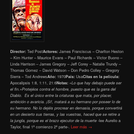
Director:
Ted Post
Actores:
James Franciscus – Charlton Heston
– Kim Hunter – Maurice Evans – Paul Richards – Victor Buono –
Linda Harrison – James Gregory – Jeff Corey – Natalie Trundy –
Thomas Gomez – David Watson – Don Pedro Colley – Gregory
Sierra – Tod Andrews
Año:
1970
País:
Usa
Citas en la película:
Apocalipsis 1:8, 1:11, 21:6
Notas:
«Lo que hay debajo puede ser
el fin.»
Protejéos contra el hombre, puesto que es la garra del
Diablo.
Es el único entre la criaturas que mata, por placer,
ambición o avaricia. ¡Si!, matará a su hermano por poseer lo de
su hermano. No lo dejéis procrear en demasia, porque convertirá
en un desierto sus tierras, y las vuestras, haced que se retire a
la jungla, porque es el brazo ejecutor de la muerte
-lee Aurelio a
Taylor, final 1ª comienzo 2ª parte-.
Leer más →