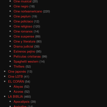
Cine musical
(20)
Cine negro
(18)
Cine norteamericano
(220)
Cine peplum
(19)
Cine policiaco
(12)
Cine religioso
(120)
Cine romanos
(14)
Cine suspense
(89)
Cine y literatura
(80)
Drama judicial
(39)
Estrenos pejino
(95)
Películas cristianas
(99)
Spaghetti western
(14)
Thrillers
(52)
Cine japonés
(13)
Cine LGTB
(41)
EL CORÁN
(54)
Aleyas
(52)
Azoras
(52)
LA BIBLIA
(460)
Apocalipsis
(39)
Apócrifos
(14)