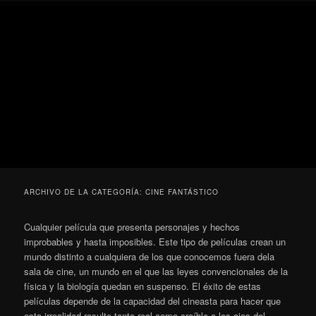
Ir
Ir
Secondary
Blog
al
al
menu
de
contenido
contenido
cine
Para todos los públicos
principal
secundario
pejino
Blog de cine pejino
ARCHIVO DE LA CATEGORÍA:
CINE FANTÁSTICO
Cualquier película que presenta personajes y hechos
improbables y hasta imposibles. Este tipo de películas crean un
mundo distinto a cualquiera de los que conocemos fuera dela
sala de cine, un mundo en el que las leyes convencionales de la
física y la biología quedan en suspenso. El éxito de estas
películas depende de la capacidad del cineasta para hacer que
esta irrealidad resulte tanto real como creíble a los ojos del