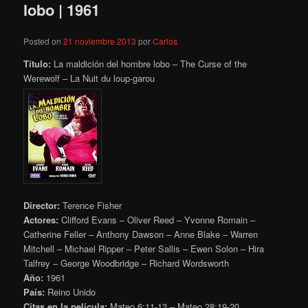
lobo | 1961
Posted on
21 noviembre 2013
por
Carlos
Título:
La maldición del hombre lobo – The Curse of the
Werewolf – La Nuit du loup-garou
Director:
Terence Fisher
Actores:
Clifford Evans – Oliver Reed – Yvonne Romain –
Catherine Feller – Anthony Dawson – Anne Blake – Warren
Mitchell – Michael Ripper – Peter Sallis – Ewen Solon – Hira
Talfrey – George Woodbridge – Richard Wordsworth
Año:
1961
País:
Reino Unido
Citas en la película:
Mateo 6:11-13 – Mateo 28:19-20