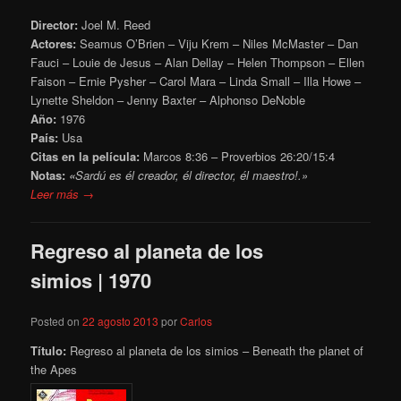
Director:
Joel M. Reed
Actores:
Seamus O’Brien – Viju Krem – Niles McMaster – Dan
Fauci – Louie de Jesus – Alan Dellay – Helen Thompson – Ellen
Faison – Ernie Pysher – Carol Mara – Linda Small – Illa Howe –
Lynette Sheldon – Jenny Baxter – Alphonso DeNoble
Año:
1976
País:
Usa
Citas en la película:
Marcos 8:36 – Proverbios 26:20/15:4
Notas:
«
Sardú es él creador, él director, él maestro!.»
Leer más →
Regreso al planeta de los
simios | 1970
Posted on
22 agosto 2013
por
Carlos
Título:
Regreso al planeta de los simios – Beneath the planet of
the Apes