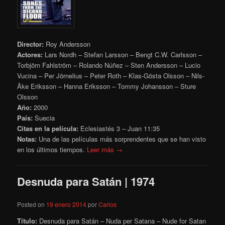
Director:
Roy Andersson
Actores:
Lars Nordh – Stefan Larsson – Bengt C.W. Carlsson –
Torbjörn Fahlström – Rolando Núñez – Sten Andersson – Lucio
Vucina – Per Jörnelius – Peter Roth – Klas-Gösta Olsson – Nils-
Åke Eriksson – Hanna Eriksson – Tommy Johansson – Sture
Olsson
Año:
2000
País:
Suecia
Citas en la película:
Eclesiastés 3 – Juan 11:35
Notas:
Una de las películas más sorprendentes que se han visto
en los últimos tiempos.
Leer más →
Desnuda para Satán | 1974
Posted on
19 enero 2014
por
Carlos
Título:
Desnuda para Satán – Nuda per Satana – Nude for Satan