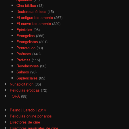
Cine bíblico
(13)
Deuterocanónicos
(15)
El antiguo testamento
(267)
El nuevo testamento
(329)
Epístolas
(96)
Evangelios
(268)
Evangelistas
(301)
Pentateuco
(83)
Poéticos
(143)
Profetas
(115)
Revelaciones
(36)
Salmos
(90)
Sapienciales
(65)
Nunsploitation
(35)
Películas eróticas
(72)
TORÁ
(88)
Pejino | Laredo | 2014
Películas online por años
Directores de cine
Directores musicales de cine