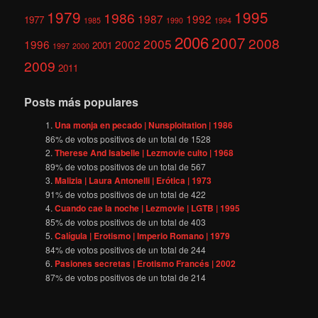
1979
1995
1986
1987
1992
1977
1985
1990
1994
2006
2007
2008
2005
1996
2002
2001
1997
2000
2009
2011
Posts más populares
Una monja en pecado | Nunsploitation | 1986
86
% de votos positivos de un total de
1528
Therese And Isabelle | Lezmovie culto | 1968
89
% de votos positivos de un total de
567
Malizia | Laura Antonelli | Erótica | 1973
91
% de votos positivos de un total de
422
Cuando cae la noche | Lezmovie | LGTB | 1995
85
% de votos positivos de un total de
403
Calígula | Erotismo | Imperio Romano | 1979
84
% de votos positivos de un total de
244
Pasiones secretas | Erotismo Francés | 2002
87
% de votos positivos de un total de
214