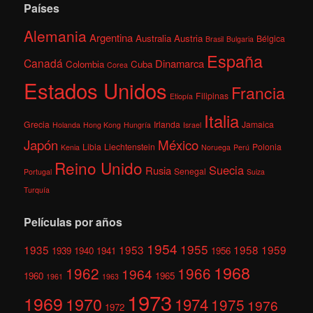
Países
Alemania
Argentina
Australia
Austria
Bélgica
Brasil
Bulgaria
España
Canadá
Dinamarca
Colombia
Cuba
Corea
Estados Unidos
Francia
Filipinas
Etiopía
Italia
Grecia
Irlanda
Jamaica
Holanda
Hong Kong
Hungría
Israel
México
Japón
Libia
Liechtenstein
Polonia
Kenia
Noruega
Perú
Reino Unido
Suecia
Rusia
Senegal
Portugal
Suiza
Turquía
Películas por años
1954
1955
1935
1953
1958
1959
1939
1940
1941
1956
1968
1962
1966
1964
1960
1965
1961
1963
1973
1969
1970
1974
1975
1976
1972