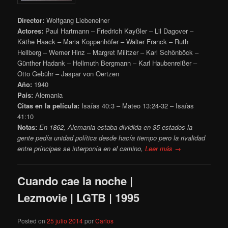
Director:
Wolfgang Liebeneiner
Actores:
Paul Hartmann – Friedrich Kayßler – Lil Dagover –
Käthe Haack – Maria Koppenhöfer – Walter Franck – Ruth
Hellberg – Werner Hinz – Margret Militzer – Karl Schönböck –
Günther Hadank – Hellmuth Bergmann – Karl Haubenreißer –
Otto Gebühr – Jaspar von Oertzen
Año:
1940
País:
Alemania
Citas en la película:
Isaías 40:3 – Mateo 13:24-32 – Isaías
41:10
Notas:
En 1862, Alemania estaba dividida en 35 estados la
gente pedía unidad política desde hacía tiempo pero la rivalidad
entre príncipes se interponía en el camino,
Leer más →
Cuando cae la noche |
Lezmovie | LGTB | 1995
Posted on
25 julio 2014
por
Carlos