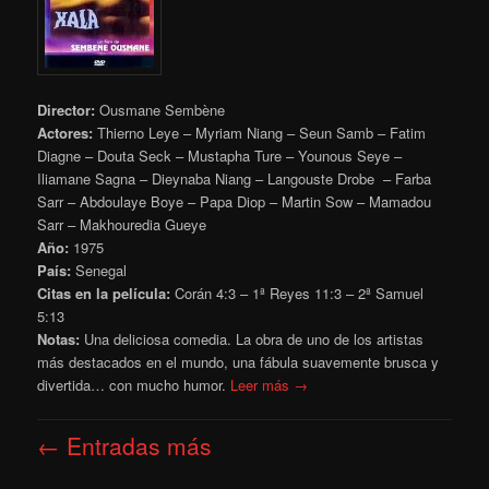
Director:
Ousmane Sembène
Actores:
Thierno Leye – Myriam Niang – Seun Samb – Fatim
Diagne – Douta Seck – Mustapha Ture – Younous Seye –
Iliamane Sagna – Dieynaba Niang – Langouste Drobe – Farba
Sarr – Abdoulaye Boye – Papa Diop – Martin Sow – Mamadou
Sarr – Makhouredia Gueye
Año:
1975
País:
Senegal
Citas en la película:
Corán 4:3 – 1ª Reyes 11:3 – 2ª Samuel
5:13
Notas:
Una deliciosa comedia. La obra de uno de los artistas
más destacados en el mundo, una fábula suavemente brusca y
divertida… con mucho humor.
Leer más →
Navegación
←
Entradas más
de
entradas