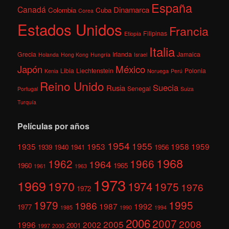
España
Canadá
Dinamarca
Colombia
Cuba
Corea
Estados Unidos
Francia
Filipinas
Etiopía
Italia
Grecia
Irlanda
Jamaica
Holanda
Hong Kong
Hungría
Israel
México
Japón
Libia
Liechtenstein
Polonia
Kenia
Noruega
Perú
Reino Unido
Suecia
Rusia
Senegal
Portugal
Suiza
Turquía
Películas por años
1954
1955
1935
1953
1958
1959
1939
1940
1941
1956
1968
1962
1966
1964
1960
1965
1961
1963
1973
1969
1970
1974
1975
1976
1972
1979
1995
1986
1987
1992
1977
1985
1990
1994
2006
2007
2008
2005
1996
2002
2001
1997
2000