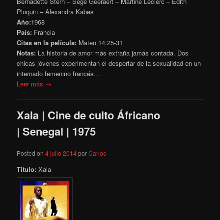
Bernadette Stern – Sege Geeraert – Martine Leclerc – Édith
Ploquin – Alexandra Kabes
Año:
1968
País:
Francia
Citas en la película:
Mateo 14:25-31
Notas:
La historia de amor más extraña jamás contada. Dos
chicas jóvenes experimentan el despertar de la sexualidad en un
internado femenino francés…
Leer más →
Xala | Cine de culto Áfricano
| Senegal | 1975
Posted on
4 julio 2014
por
Carlos
Título:
Xala