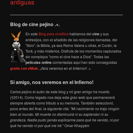
antiguas
Blog de cine pejino .+.
En este
Blog para cinéfilos
hablamos del
cine
y sus
entresijos, con el añadido de las religiones llamadas, del
"libro", la Biblia, ya sea Reina Valera u otras, el Corán, la
Torá, y más misterios. Disfruta de los momentos capturados
sin complejos "como el cine hace a Dios". Todas las
películas online
comentadas aquí han sido conseguidas
gratis con eMule
...
¡Nos veremos en el Infierno!! .+.
Sí amigo, nos veremos en el Infierno!
Carlos pejino el autor de este blog y mi gran amigo ha muerto
(†2014). Como legado nos deja esta gran web que permanecerá
siempre abierta como tributo a su memoria. También seleccionó,
poco antes del final, la siguiente cita:
"Mi nacimiento no trajo ningún
bien al mundo. Mi muerte no disminuirá ni su esplendor ni su
grandeza. Nadie pudo jamás explicarme para qué he venido, ni por
qué he venido ni por qué me iré."
Omar Khayyám