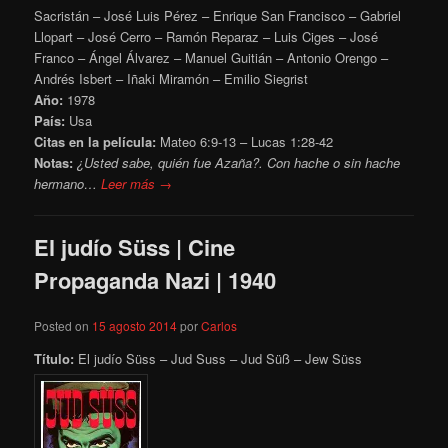
Sacristán – José Luis Pérez – Enrique San Francisco – Gabriel
Llopart – José Cerro – Ramón Reparaz – Luis Ciges – José
Franco – Ángel Álvarez – Manuel Guitián – Antonio Orengo –
Andrés Isbert – Iñaki Miramón – Emilio Siegrist
Año:
1978
País:
Usa
Citas en la película:
Mateo 6:9-13 – Lucas 1:28-42
Notas:
¿Usted sabe, quién fue Azaña?. Con hache o sin hache
hermano…
Leer más →
El judío Süss | Cine
Propaganda Nazi | 1940
Posted on
15 agosto 2014
por
Carlos
Título:
El judío Süss – Jud Suss – Jud Süß – Jew Süss