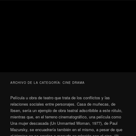
Ir
Ir
Secondary
Blog
al
al
menu
de
contenido
contenido
cine
Para todos los públicos
principal
secundario
pejino
Blog de cine pejino
ARCHIVO DE LA CATEGORÍA:
CINE DRAMA
Película u obra de teatro que trata de los conflictos y las
relaciones sociales entre personajes. Casa de muñecas, de
Ibsen, sería un ejemplo de obra teatral adscribible a este rótulo,
mientras que, en el terreno cinematográfico, una película como
Una mujer descasada (Un Unmarried Woman, 1977), de Paul
Mazursky, se encuadraría también en el mismo, a pesar de que
el término no se emplea a menudo en relación con el cine. (2)