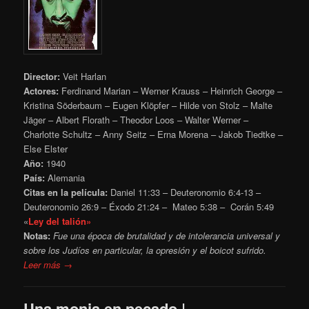
Director:
Veit Harlan
Actores:
Ferdinand Marian – Werner Krauss – Heinrich George –
Kristina Söderbaum – Eugen Klöpfer – Hilde von Stolz – Malte
Jäger – Albert Florath – Theodor Loos – Walter Werner –
Charlotte Schultz – Anny Seitz – Erna Morena – Jakob Tiedtke –
Else Elster
Año:
1940
País:
Alemania
Citas en la película:
Daniel 11:33 – Deuteronomio 6:4-13 –
Deuteronomio 26:9 – Éxodo 21:24 – Mateo 5:38 – Corán 5:49
«
Ley del talión»
Notas:
Fue una época de brutalidad y de intolerancia universal y
sobre los Judíos en particular, la opresión y el boicot sufrido.
Leer más →
Una monja en pecado |