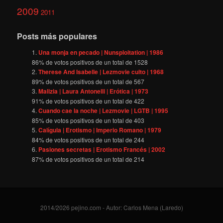
2009
2011
Posts más populares
Una monja en pecado | Nunsploitation | 1986
86
% de votos positivos de un total de
1528
Therese And Isabelle | Lezmovie culto | 1968
89
% de votos positivos de un total de
567
Malizia | Laura Antonelli | Erótica | 1973
91
% de votos positivos de un total de
422
Cuando cae la noche | Lezmovie | LGTB | 1995
85
% de votos positivos de un total de
403
Calígula | Erotismo | Imperio Romano | 1979
84
% de votos positivos de un total de
244
Pasiones secretas | Erotismo Francés | 2002
87
% de votos positivos de un total de
214
2014/2026 pejino.com - Autor: Carlos Mena (Laredo)