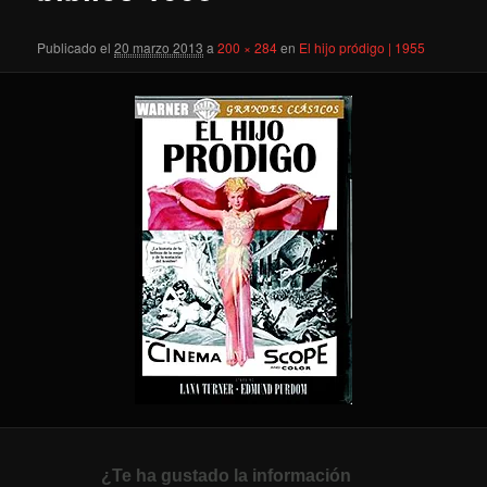
Publicado el
20 marzo 2013
a
200 × 284
en
El hijo pródigo | 1955
¿Te ha gustado la información