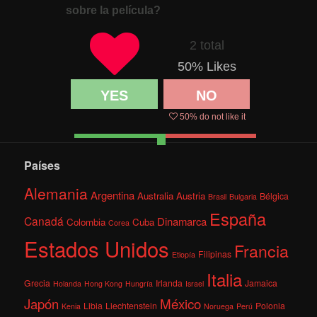
sobre la película?
2 total
50
% Likes
YES
NO
50
% do not like it
Países
Alemania
Argentina
Australia
Austria
Bélgica
Brasil
Bulgaria
España
Canadá
Dinamarca
Colombia
Cuba
Corea
Estados Unidos
Francia
Filipinas
Etiopía
Italia
Grecia
Irlanda
Jamaica
Holanda
Hong Kong
Hungría
Israel
México
Japón
Libia
Liechtenstein
Polonia
Kenia
Noruega
Perú