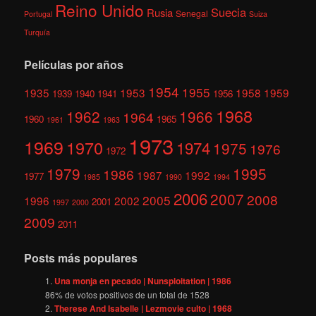
Reino Unido
Suecia
Rusia
Senegal
Portugal
Suiza
Turquía
Películas por años
1954
1955
1935
1953
1958
1959
1939
1940
1941
1956
1968
1962
1966
1964
1960
1965
1961
1963
1973
1969
1970
1974
1975
1976
1972
1979
1995
1986
1987
1992
1977
1985
1990
1994
2006
2007
2008
2005
1996
2002
2001
1997
2000
2009
2011
Posts más populares
Una monja en pecado | Nunsploitation | 1986
86
% de votos positivos de un total de
1528
Therese And Isabelle | Lezmovie culto | 1968