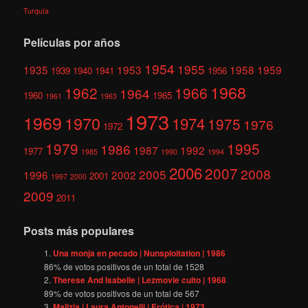
Turquía
Películas por años
1954
1955
1935
1953
1958
1959
1939
1940
1941
1956
1968
1962
1966
1964
1960
1965
1961
1963
1973
1969
1970
1974
1975
1976
1972
1979
1995
1986
1987
1992
1977
1985
1990
1994
2006
2007
2008
2005
1996
2002
2001
1997
2000
2009
2011
Posts más populares
Una monja en pecado | Nunsploitation | 1986
86
% de votos positivos de un total de
1528
Therese And Isabelle | Lezmovie culto | 1968
89
% de votos positivos de un total de
567
Malizia | Laura Antonelli | Erótica | 1973