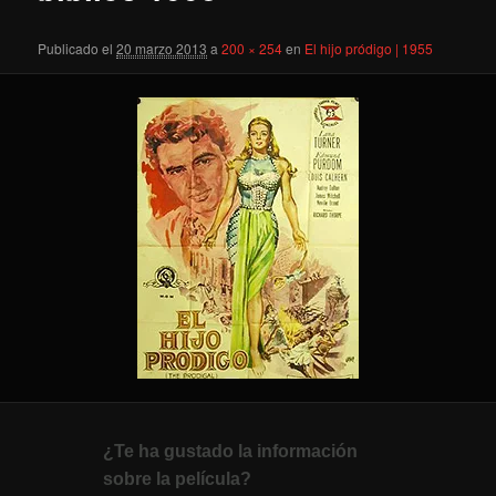
Publicado el
20 marzo 2013
a
200 × 254
en
El hijo pródigo | 1955
¿Te ha gustado la información
sobre la película?