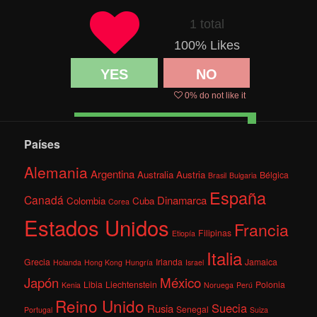
1 total
100
% Likes
YES
NO
0
% do not like it
Países
Alemania
Argentina
Australia
Austria
Bélgica
Brasil
Bulgaria
España
Canadá
Dinamarca
Colombia
Cuba
Corea
Estados Unidos
Francia
Filipinas
Etiopía
Italia
Grecia
Irlanda
Jamaica
Holanda
Hong Kong
Hungría
Israel
México
Japón
Libia
Liechtenstein
Polonia
Kenia
Noruega
Perú
Reino Unido
Suecia
Rusia
Senegal
Portugal
Suiza